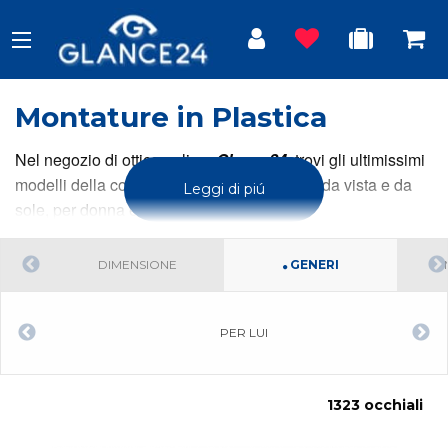
Montature in Plastica
Nel negozio di ottica online,
Glance24
, trovi gli ultimissimi
modelli della collezione occhiali in plastica da vista e da
Leggi di piú
sole, per donna e uomo.
DIMENSIONE
GENERI
PER LUI
1323 occhiali