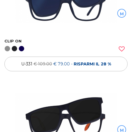
M
CLIP ON
U-331
€ 109.00
€ 79.00
-
RISPARMI IL 28 %
M