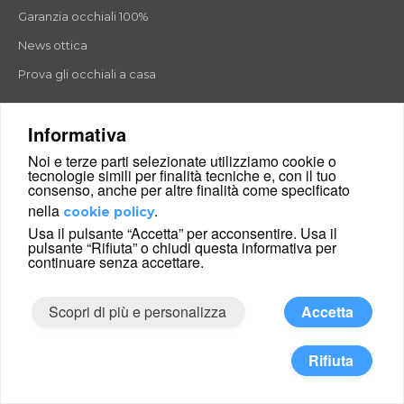
Garanzia occhiali 100%
News ottica
Prova gli occhiali a casa
Informativa
Ray-Ban
Noi e terze parti selezionate utilizziamo cookie o
tecnologie simili per finalità tecniche e, con il tuo
Guess
consenso, anche per altre finalità come specificato
Tom Ford
nella
.
cookie policy
Usa il pulsante “Accetta” per acconsentire. Usa il
Armani
pulsante “Rifiuta” o chiudi questa informativa per
continuare senza accettare.
Ultem Clip-on
Timberland
Scopri di più e personalizza
Accetta
Rifiuta
Montature occhiali da vista
Montature occhiali da vista uomo