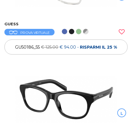
GUESS
PROVA VIRTUALE
GU50186_55
€ 125.00
€ 94.00
-
RISPARMI IL 25 %
L