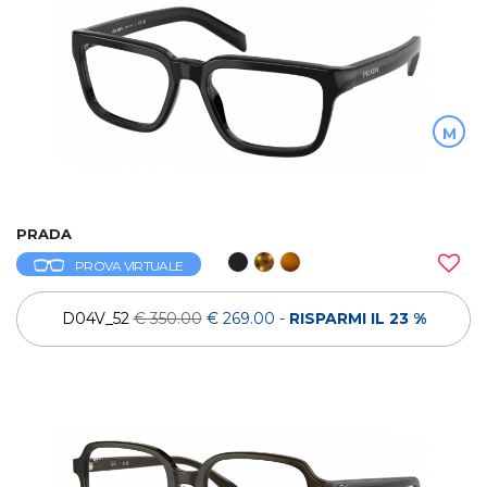
M
PRADA
PROVA VIRTUALE
D04V_52
€ 350.00
€ 269.00
-
RISPARMI IL 23 %