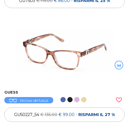
GU7503
€ 115.00
€ 86.00
-
RISPARMI IL 25 %
M
GUESS
PROVA VIRTUALE
GU50227_54
€ 135.00
€ 99.00
-
RISPARMI IL 27 %