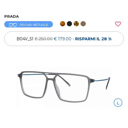
PRADA
PROVA VIRTUALE
B04V_51
€ 250.00
€ 179.00
-
RISPARMI IL 28 %
L