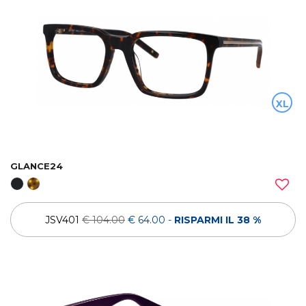
XL
GLANCE24
JSV401
€ 104.00
€ 64.00
-
RISPARMI IL 38 %