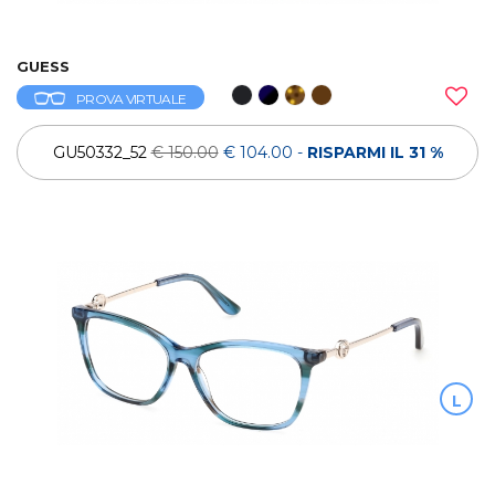
GUESS
PROVA VIRTUALE
GU50332_52
€ 150.00
€ 104.00
-
RISPARMI IL 31 %
L