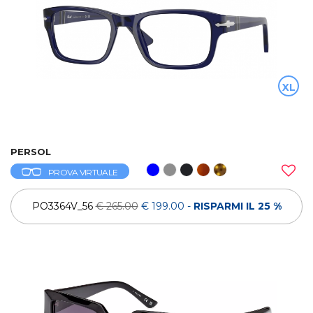
XL
PERSOL
PROVA VIRTUALE
PO3364V_56
€ 265.00
€ 199.00
-
RISPARMI IL 25 %