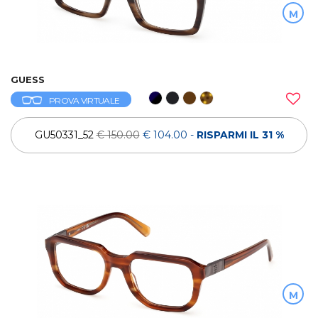
M
GUESS
PROVA VIRTUALE
GU50331_52
€ 150.00
€ 104.00
-
RISPARMI IL 31 %
M