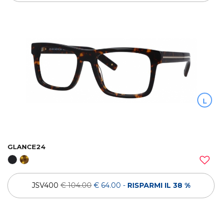
L
GLANCE24
JSV400
€ 104.00
€ 64.00
-
RISPARMI IL 38 %