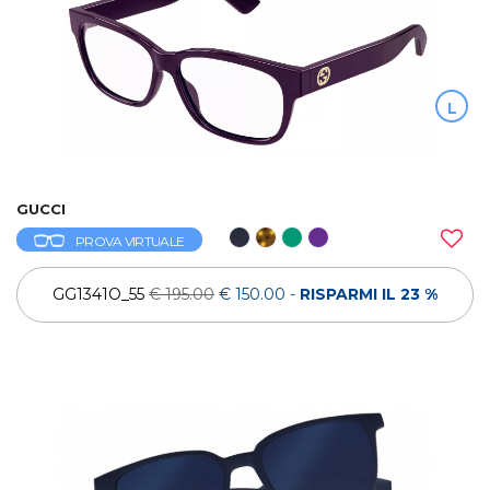
L
GUCCI
PROVA VIRTUALE
GG1341O_55
€ 195.00
€ 150.00
-
RISPARMI IL 23 %