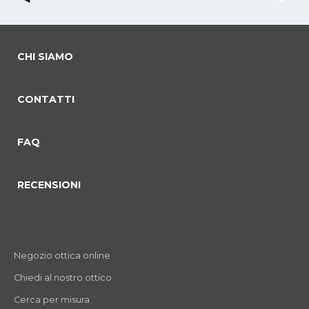
CHI SIAMO
CONTATTI
commento 0
commento 1
Current Slide
commento 2
FAQ
RECENSIONI
Negozio ottica online
Chiedi al nostro ottico
Cerca per misura