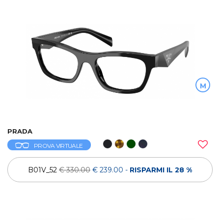
M
PRADA
PROVA VIRTUALE
B01V_52
€ 330.00
€ 239.00
-
RISPARMI IL 28 %