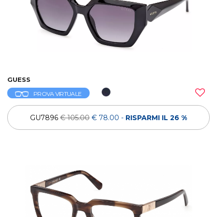
GUESS
PROVA VIRTUALE
GU7896
€ 105.00
€ 78.00
-
RISPARMI IL 26 %