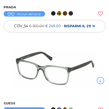
PRADA
PROVA VIRTUALE
C13V_54
€ 350.00
€ 249.00
-
RISPARMI IL 29 %
L
GUESS