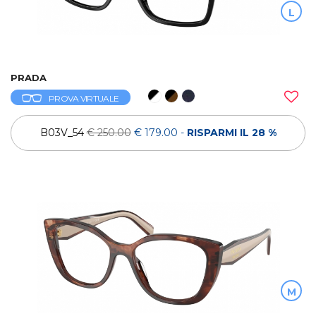
L
PRADA
PROVA VIRTUALE
B03V_54
€ 250.00
€ 179.00
-
RISPARMI IL 28 %
M