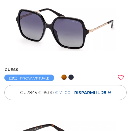
GUESS
PROVA VIRTUALE
GU7845
€ 95.00
€ 71.00
-
RISPARMI IL 25 %