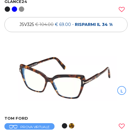
GLANCE24
JSV325
€ 104.00
€ 69.00
-
RISPARMI IL 34 %
L
TOM FORD
PROVA VIRTUALE