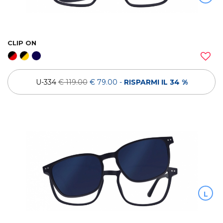
CLIP ON
U-334
€ 119.00
€ 79.00
-
RISPARMI IL 34 %
L