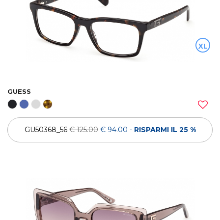
XL
GUESS
GU50368_56
€ 125.00
€ 94.00
-
RISPARMI IL 25 %