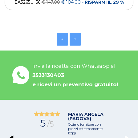
EA3265U_56
€ 147.00
€ 104.00
-
RISPARMI IL 29 %
«
»
Invia la ricetta con Whatsapp al
3533130403
e ricevi un preventivo gratuito!
MARIA ANGELA
(PADOVA)
5
/5
Ottimo fornitore con
prezzi estremamente...
leggi
Previous Slide
◀︎
Next 
▶︎