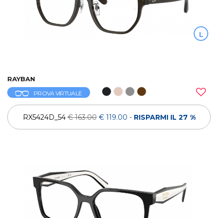
L
RAYBAN
PROVA VIRTUALE
RX5424D_54
€ 163.00
€ 119.00
-
RISPARMI IL 27 %