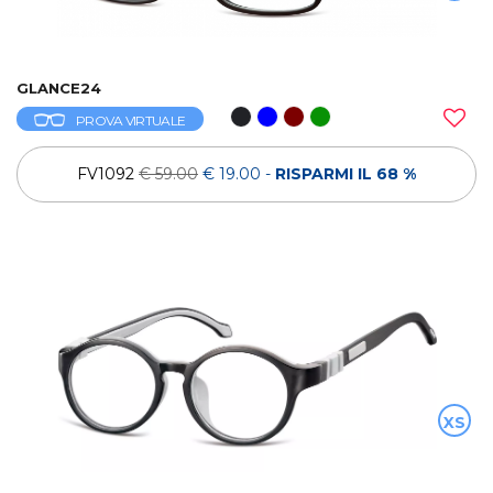
GLANCE24
PROVA VIRTUALE
FV1092
€ 59.00
€ 19.00
-
RISPARMI IL 68 %
XS