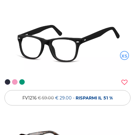
XS
FV1216
€ 59.00
€ 29.00
-
RISPARMI IL 51 %