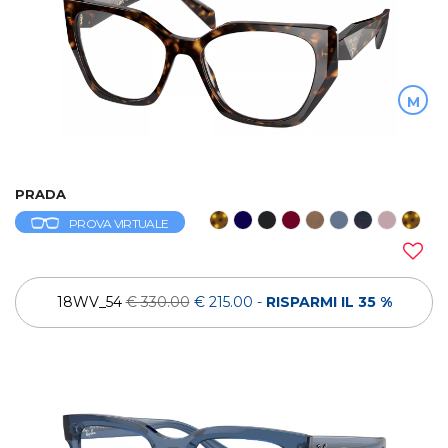
M
PRADA
PROVA VIRTUALE
18WV_54
€ 330.00
€ 215.00
-
RISPARMI IL 35 %