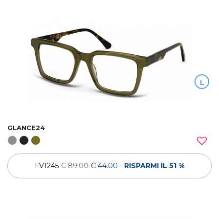
L
GLANCE24
FV1245
€ 89.00
€ 44.00
-
RISPARMI IL 51 %