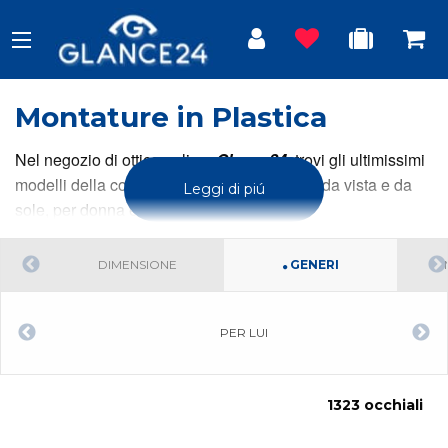
Montature in Plastica
Nel negozio di ottica online,
Glance24
, trovi gli ultimissimi
modelli della collezione occhiali in plastica da vista e da
Leggi di piú
sole, per donna e uomo.
DIMENSIONE
GENERI
PER LUI
1323 occhiali