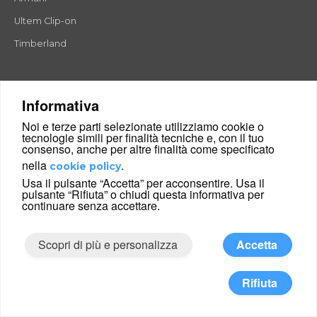
Ultem Clip-on
Timberland
Montature occhiali da vista
Informativa
Montature occhiali da vista uomo
Noi e terze parti selezionate utilizziamo cookie o
tecnologie simili per finalità tecniche e, con il tuo
Montature occhiali da vista donna
consenso, anche per altre finalità come specificato
nella
.
cookie policy
Montature in Titanio
Usa il pulsante “Accetta” per acconsentire. Usa il
Montature in Plastica
pulsante “Rifiuta” o chiudi questa informativa per
continuare senza accettare.
Montature in Metallo
Occhiali da sole graduati
Scopri di più e personalizza
Accetta
Rifiuta
Occhiali rettangolari
Occhiali rotondi