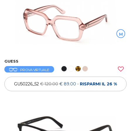
M
GUESS
PROVA VIRTUALE
GU50226_52
€ 120.00
€ 89.00
-
RISPARMI IL 26 %