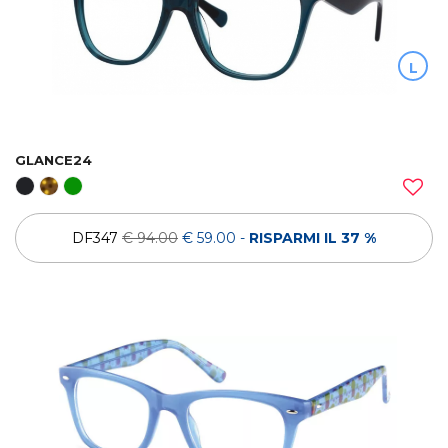
L
GLANCE24
DF347
€ 94.00
€ 59.00
-
RISPARMI IL 37 %