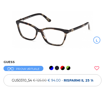
L
GUESS
PROVA VIRTUALE
GU50310_54
€ 125.00
€ 94.00
-
RISPARMI IL 25 %