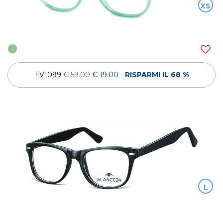
XS
FV1099
€ 59.00
€ 19.00
-
RISPARMI IL 68 %
L