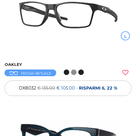
L
OAKLEY
PROVA VIRTUALE
OX8032
€ 135.00
€ 105.00
-
RISPARMI IL 22 %