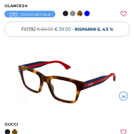
GLANCE24
PROVA VIRTUALE
FV1192
€ 69.00
€ 39.00
-
RISPARMI IL 43 %
M
GUCCI