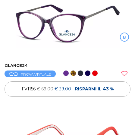
M
GLANCE24
PROVA VIRTUALE
FV1156
€ 69.00
€ 39.00
-
RISPARMI IL 43 %