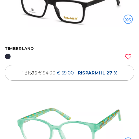
XS
TIMBERLAND
TB1596
€ 94.00
€ 69.00
-
RISPARMI IL 27 %