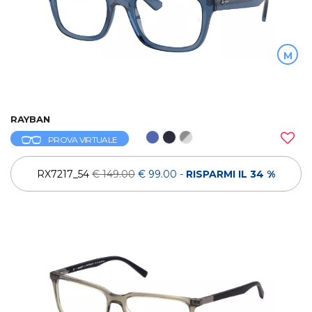
M
RAYBAN
PROVA VIRTUALE
RX7217_54
€ 149.00
€ 99.00
-
RISPARMI IL 34 %