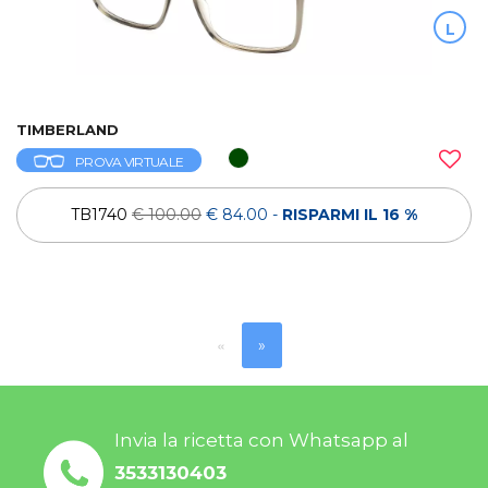
L
TIMBERLAND
PROVA VIRTUALE
TB1740
€ 100.00
€ 84.00
-
RISPARMI IL 16 %
«
»
Invia la ricetta con Whatsapp al
3533130403