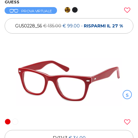
GUESS
PROVA VIRTUALE
GU50228_56
€ 135.00
€ 99.00
-
RISPARMI IL 27 %
S
FV1143
€ 34.00