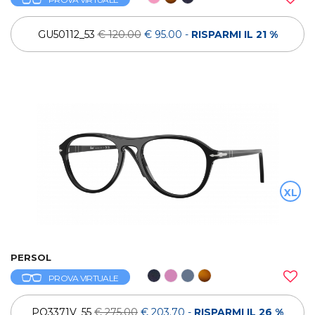
GU50112_53
€ 120.00
€ 95.00
-
RISPARMI IL 21 %
XL
PERSOL
PROVA VIRTUALE
PO3371V_55
€ 275.00
€ 203.70
-
RISPARMI IL 26 %