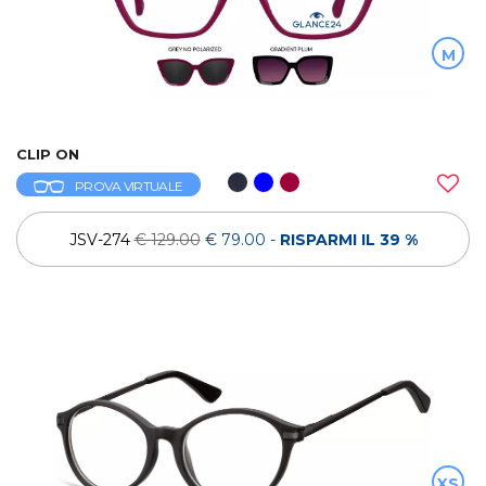
M
CLIP ON
PROVA VIRTUALE
JSV-274
€ 129.00
€ 79.00
-
RISPARMI IL 39 %
XS