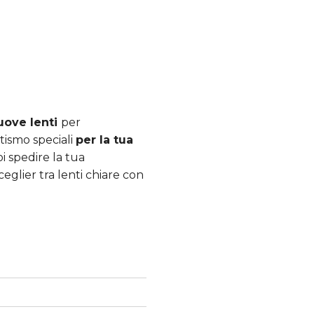
uove lenti
per
tismo speciali
per la tua
oi spedire la tua
eglier tra lenti chiare con