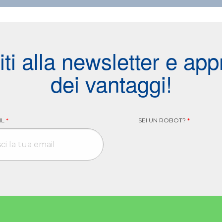
viti alla newsletter e appr
dei vantaggi!
IL
*
SEI UN ROBOT?
*