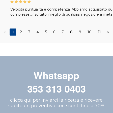
Velocità puntualità e competenza. Abbiamo acquistato due pa
complesse....risultato: meglio di qualsiasi negozio e a metà
«
1
2
3
4
5
6
7
8
9
10
11
»
Whatsapp
353 313 0403
clicca qui per inviarci la ricetta e ricevere
subito un preventivo con sconti fino a 70%