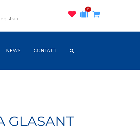
0
egistrati
NEWS
CONTATTI
A GLASANT