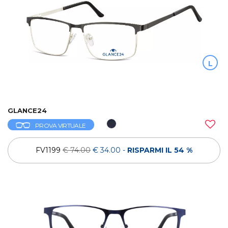
L
GLANCE24
PROVA VIRTUALE
FV1199
€ 74.00
€ 34.00
-
RISPARMI IL 54 %