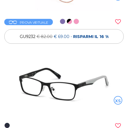
PROVA VIRTUALE
GU9232
€ 82.00
€ 69.00
-
RISPARMI IL 16 %
XS