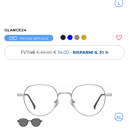
L
GLANCE24
PROVA VIRTUALE
FV1148
€ 69.00
€ 34.00
-
RISPARMI IL 51 %
XL