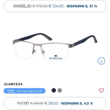
RX6355_50
€ 179.00
€ 124.00
-
RISPARMI IL 31 %
L
GLANCE24
PROVA VIRTUALE
FV1197
€ 69.00
€ 39.00
-
RISPARMI IL 43 %