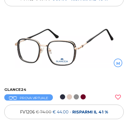
M
GLANCE24
PROVA VIRTUALE
FV1206
€ 74.00
€ 44.00
-
RISPARMI IL 41 %