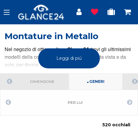
Montature in Metallo
Nel negozio di ottica online,
Glance24
, trovi gli ultimissimi
modelli della collezione occhiali in metallo da vista e da
Leggi di piú
sole, per donna e uomo.
DIMENSIONE
GENERI
PER LUI
520 occhiali