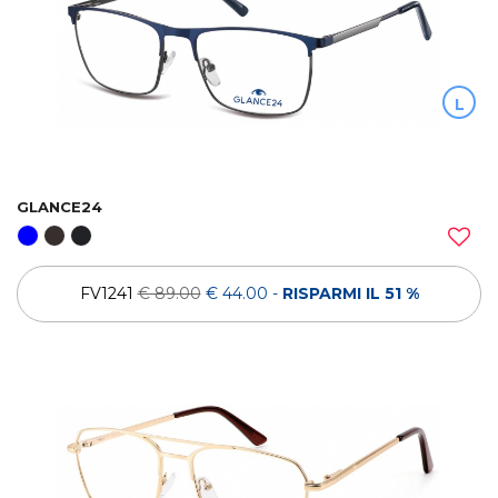
L
GLANCE24
FV1241
€ 89.00
€ 44.00
-
RISPARMI IL 51 %