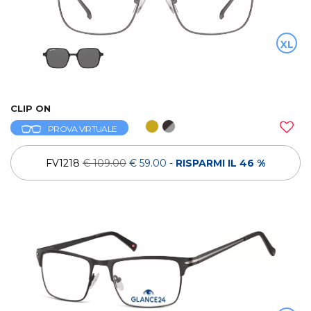
XL
CLIP ON
PROVA VIRTUALE
FV1218
€ 109.00
€ 59.00
-
RISPARMI IL 46 %