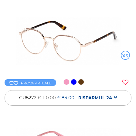
XS
PROVA VIRTUALE
GU8272
€ 110.00
€ 84.00
-
RISPARMI IL 24 %