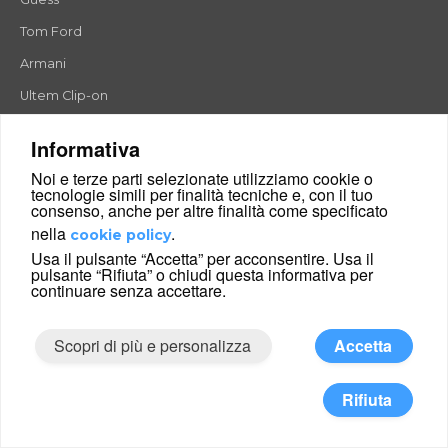
Tom Ford
Armani
Ultem Clip-on
Timberland
Informativa
Noi e terze parti selezionate utilizziamo cookie o
tecnologie simili per finalità tecniche e, con il tuo
Montature occhiali da vista
consenso, anche per altre finalità come specificato
nella
.
cookie policy
Montature occhiali da vista uomo
Usa il pulsante “Accetta” per acconsentire. Usa il
Montature occhiali da vista donna
pulsante “Rifiuta” o chiudi questa informativa per
continuare senza accettare.
Montature in Titanio
Montature in Plastica
Scopri di più e personalizza
Accetta
Montature in Metallo
Rifiuta
Occhiali da sole graduati