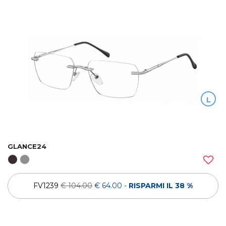
L
GLANCE24
FV1239
€ 104.00
€ 64.00
-
RISPARMI IL 38 %