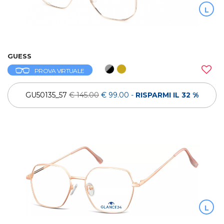
L
GUESS
PROVA VIRTUALE
GU50135_57
€ 145.00
€ 99.00
-
RISPARMI IL 32 %
L