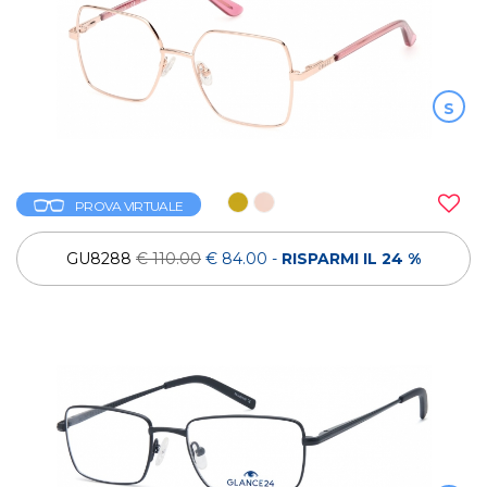
S
PROVA VIRTUALE
GU8288
€ 110.00
€ 84.00
-
RISPARMI IL 24 %