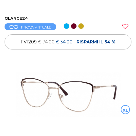
GLANCE24
PROVA VIRTUALE
FV1209
€ 74.00
€ 34.00
-
RISPARMI IL 54 %
XL