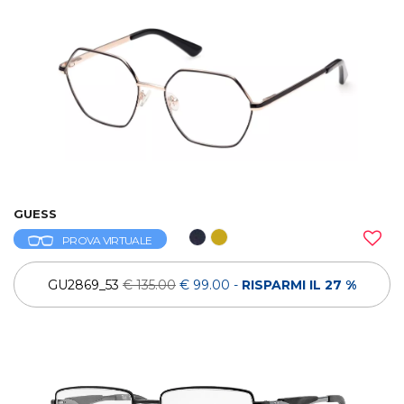
GUESS
PROVA VIRTUALE
GU2869_53
€ 135.00
€ 99.00
-
RISPARMI IL 27 %