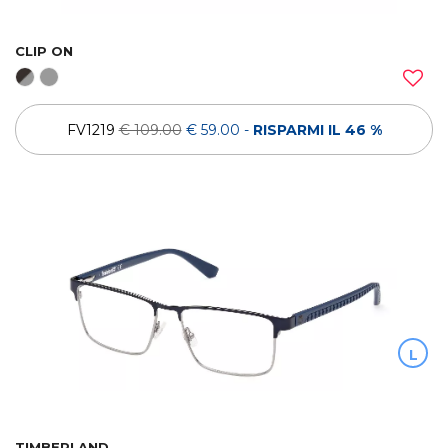
CLIP ON
FV1219
€ 109.00
€ 59.00
-
RISPARMI IL 46 %
L
TIMBERLAND