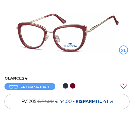
XL
GLANCE24
PROVA VIRTUALE
FV1205
€ 74.00
€ 44.00
-
RISPARMI IL 41 %