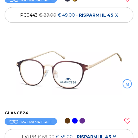
PC0443
€ 89.00
€ 49.00
-
RISPARMI IL 45 %
M
GLANCE24
PROVA VIRTUALE
FV1163
€ 69.00
€ 39.00
-
RISPARMI IL 43 %