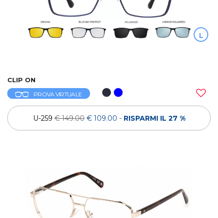
L
CLIP ON
PROVA VIRTUALE
U-259
€ 149.00
€ 109.00
-
RISPARMI IL 27 %