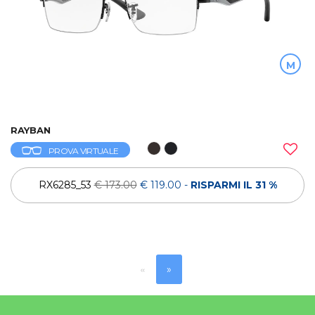
M
RAYBAN
PROVA VIRTUALE
RX6285_53
€ 173.00
€ 119.00
-
RISPARMI IL 31 %
«
»