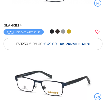
M
GLANCE24
PROVA VIRTUALE
FV1230
€ 89.00
€ 49.00
-
RISPARMI IL 45 %
XS