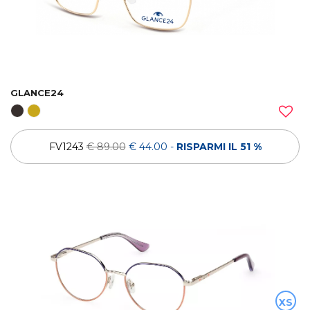
GLANCE24
FV1243
€ 89.00
€ 44.00
-
RISPARMI IL 51 %
XS