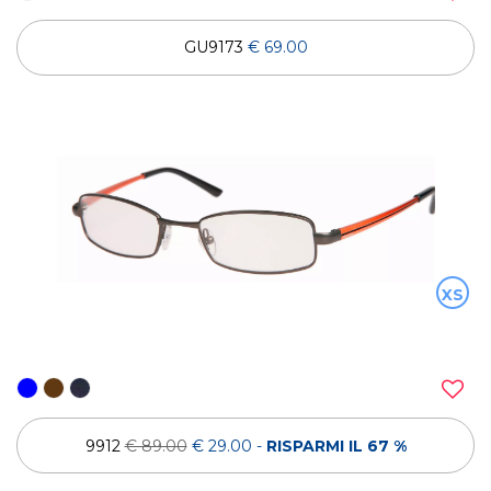
GU9173
€ 69.00
XS
9912
€ 89.00
€ 29.00
-
RISPARMI IL 67 %