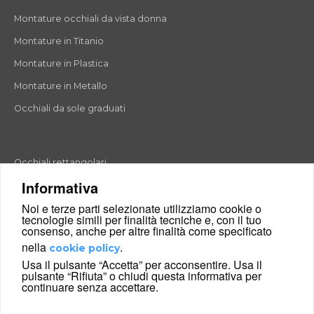
Montature occhiali da vista donna
Montature in Titanio
Montature in Plastica
Montature in Metallo
Occhiali da sole graduati
Occhiali rettangolari
Informativa
Occhiali rotondi
Noi e terze parti selezionate utilizziamo cookie o
Occhiali a goccia
tecnologie simili per finalità tecniche e, con il tuo
consenso, anche per altre finalità come specificato
Occhiali a farfalla
nella
.
cookie policy
Occhiali esagonali
Usa il pulsante “Accetta” per acconsentire. Usa il
pulsante “Rifiuta” o chiudi questa informativa per
Occhiali cat-eyes
continuare senza accettare.