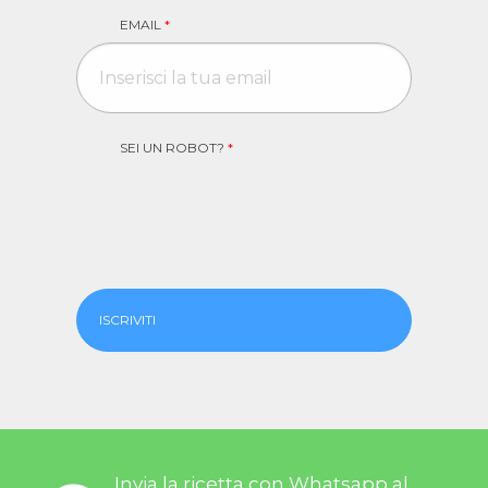
EMAIL
*
SEI UN ROBOT?
*
ISCRIVITI
Invia la ricetta con Whatsapp al