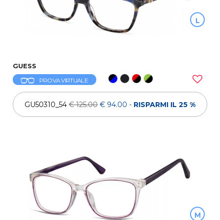
L
GUESS
PROVA VIRTUALE
GU50310_54
€ 125.00
€ 94.00
-
RISPARMI IL 25 %
M