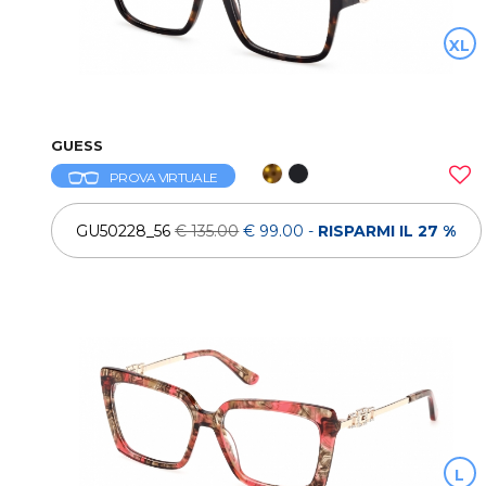
XL
GUESS
PROVA VIRTUALE
GU50228_56
€ 135.00
€ 99.00
-
RISPARMI IL 27 %
L