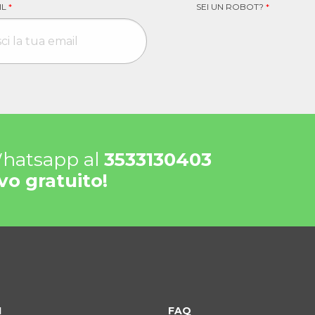
IL
*
SEI UN ROBOT?
*
 Whatsapp al
3533130403
vo gratuito!
I
FAQ