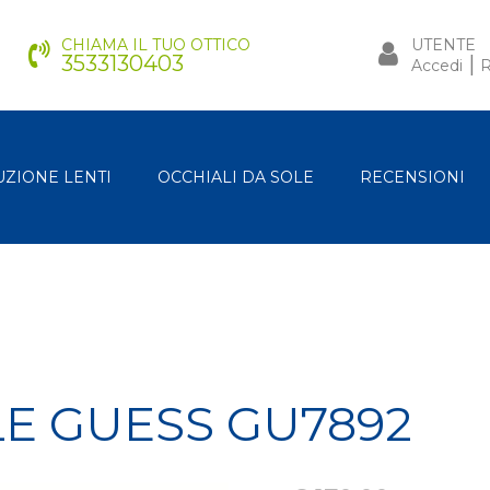
CHIAMA IL TUO OTTICO
UTENTE
3533130403
|
Accedi
R
UZIONE LENTI
OCCHIALI DA SOLE
RECENSIONI
LE GUESS GU7892