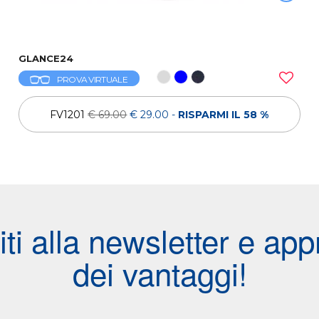
GLANCE24
PROVA VIRTUALE
FV1201
€ 69.00
€ 29.00
-
RISPARMI IL 58 %
viti alla newsletter e appr
dei vantaggi!