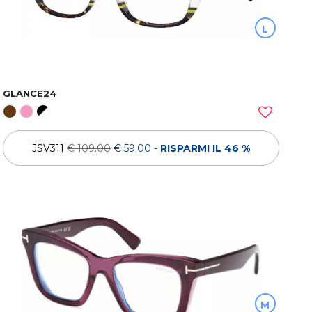
L
GLANCE24
JSV311
€ 109.00
€ 59.00
-
RISPARMI IL 46 %
M