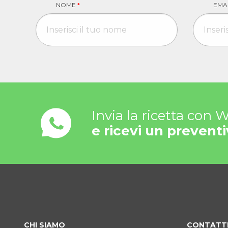
NOME
*
EMA
Invia la ricetta con
e ricevi un preventi
CHI SIAMO
CONTATT