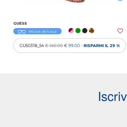
GUESS
PROVA VIRTUALE
GU50318_54
€ 140.00
€ 99.00
-
RISPARMI IL 29 %
Iscri