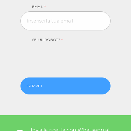
EMAIL
*
SEI UN ROBOT?
*
ISCRIVITI
Invia la ricetta con Whatsapp al