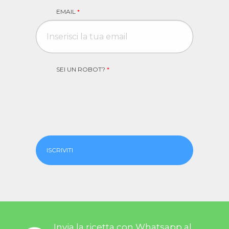
EMAIL
*
SEI UN ROBOT?
*
ISCRIVITI
Invia la ricetta con Whatsapp al