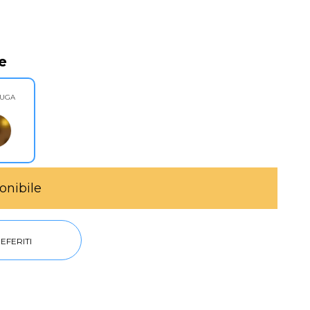
e
RUGA
onibile
EFERITI