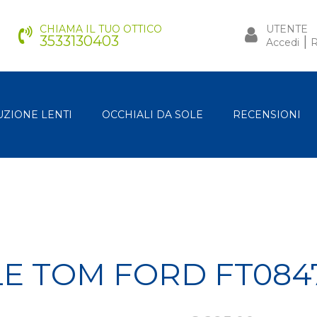
CHIAMA IL TUO OTTICO
UTENTE
3533130403
|
Accedi
R
UZIONE LENTI
OCCHIALI DA SOLE
RECENSIONI
LE TOM FORD FT084