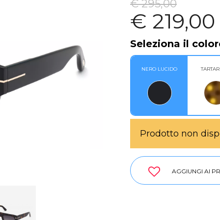
€ 295,00
€ 219,00
Seleziona il color
NERO LUCIDO
TARTA
Prodotto non disp
AGGIUNGI AI PR