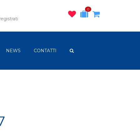
0
egistrati
NEWS
CONTATTI
7