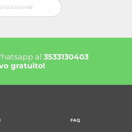
 Whatsapp al
3533130403
vo gratuito!
I
FAQ