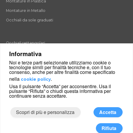
Montature in Plastica
Montature in Metallo
Occhiali da sole graduati
Occhiali rettangolari
Informativa
Occhiali rotondi
Noi e terze parti selezionate utilizziamo cookie o
Occhiali a goccia
tecnologie simili per finalità tecniche e, con il tuo
consenso, anche per altre finalità come specificato
Occhiali a farfalla
nella
.
cookie policy
Occhiali esagonali
Usa il pulsante “Accetta” per acconsentire. Usa il
pulsante “Rifiuta” o chiudi questa informativa per
Occhiali cat-eyes
continuare senza accettare.
Scopri di più e personalizza
Accetta
|
Condizioni di vendita
Chi siamo
© 2026 Glance24 Ltd. and its affiliates. All right reserved.
Rifiuta