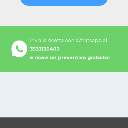
Invia la ricetta con Whatsapp al
3533130403
e ricevi un preventivo gratuito!