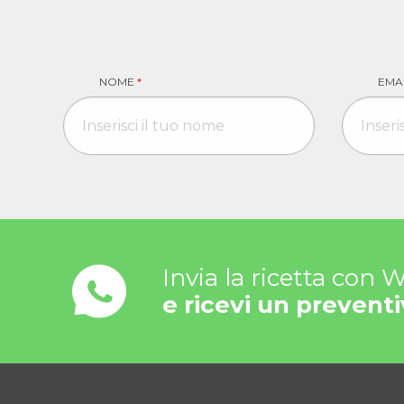
NOME
*
EMA
Invia la ricetta con
e ricevi un preventi