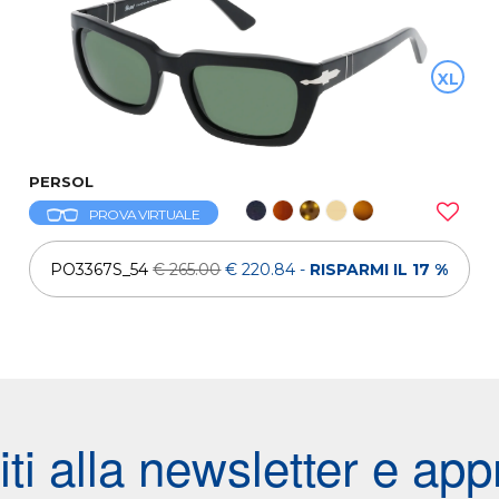
XL
PERSOL
PROVA VIRTUALE
PO3367S_54
€ 265.00
€ 220.84
-
RISPARMI IL 17 %
viti alla newsletter e appr