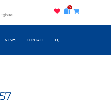
0
egistrati
NEWS
CONTATTI
57