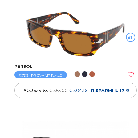
XL
PERSOL
PROVA VIRTUALE
PO3362S_55
€ 365.00
€ 304.16
-
RISPARMI IL 17 %