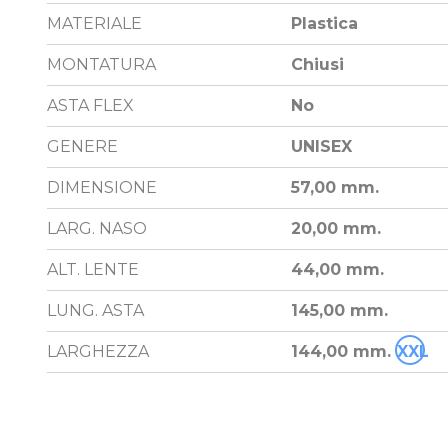
MATERIALE
Plastica
MONTATURA
Chiusi
ASTA FLEX
No
GENERE
UNISEX
DIMENSIONE
57,00 mm.
LARG. NASO
20,00 mm.
ALT. LENTE
44,00 mm.
LUNG. ASTA
145,00 mm.
LARGHEZZA
144,00 mm.
XXL