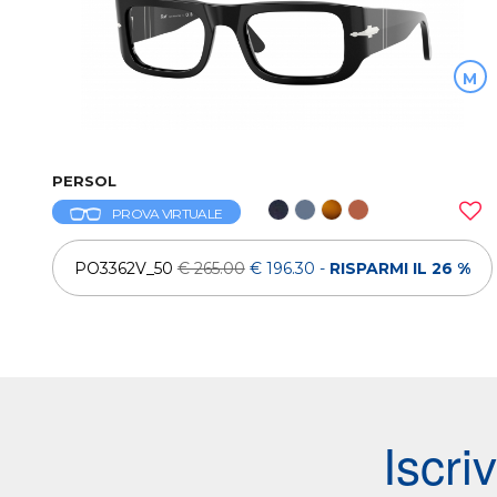
M
PERSOL
PROVA VIRTUALE
PO3362V_50
€ 265.00
€ 196.30
-
RISPARMI IL 26 %
Iscri