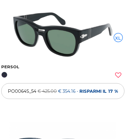
XL
PERSOL
PO0064S_54
€ 425.00
€ 354.16
-
RISPARMI IL 17 %