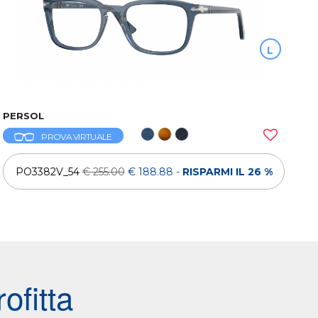
L
PERSOL
PROVA VIRTUALE
PO3382V_54
€ 255.00
€ 188.88
-
RISPARMI IL 26 %
ofitta