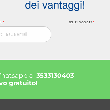
dei vantaggi!
IL
*
SEI UN ROBOT?
*
 Whatsapp al
3533130403
vo gratuito!