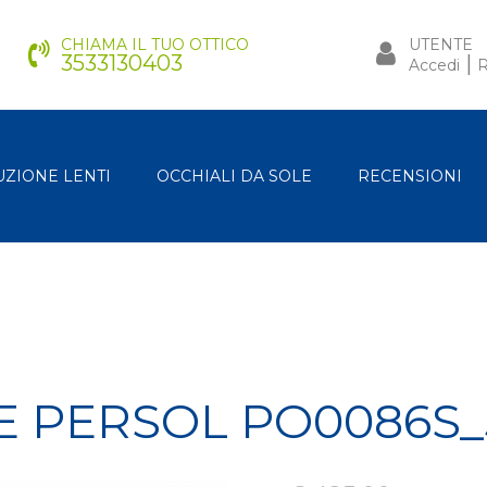
CHIAMA IL TUO OTTICO
UTENTE
3533130403
|
Accedi
R
UZIONE LENTI
OCCHIALI DA SOLE
RECENSIONI
E PERSOL PO0086S_