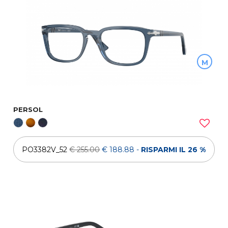
M
PERSOL
PO3382V_52
€ 255.00
€ 188.88
-
RISPARMI IL 26 %