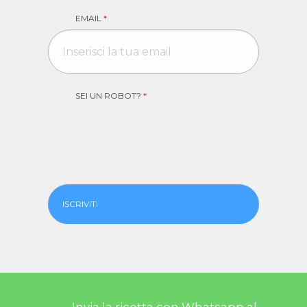
EMAIL
*
SEI UN ROBOT?
*
ISCRIVITI
Invia la ricetta con Whatsapp al