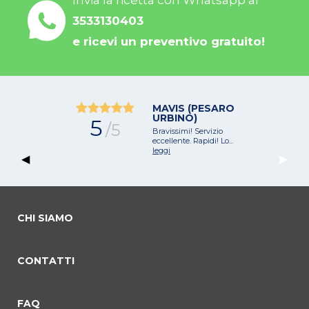
3533130403
e ricevi un preventivo gratuito!
MAVIS (PESARO
URBINO)
5
/5
Bravissimi! Servizio
eccellente. Rapidi! Lo...
leggi
Previous Slide
◀︎
Next 
▶︎
CHI SIAMO
CONTATTI
commento 0
commento 1
commento 2
Current Slide
FAQ