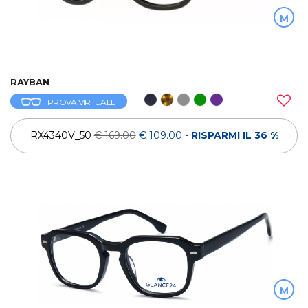
M
RAYBAN
PROVA VIRTUALE
RX4340V_50
€ 169.00
€ 109.00
-
RISPARMI IL 36 %
M