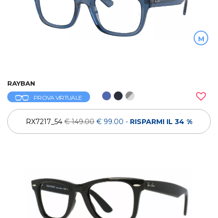
M
RAYBAN
PROVA VIRTUALE
RX7217_54
€ 149.00
€ 99.00
-
RISPARMI IL 34 %