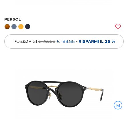
PERSOL
PO3353V_51
€ 255.00
€ 188.88
-
RISPARMI IL 26 %
M