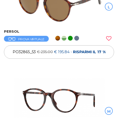
L
PERSOL
PROVA VIRTUALE
PO3286S_53
€ 235.00
€ 195.84
-
RISPARMI IL 17 %
M