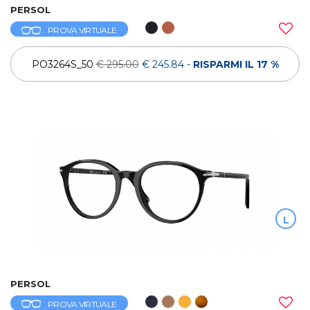
PERSOL
PROVA VIRTUALE
PO3264S_50
€ 295.00
€ 245.84
-
RISPARMI IL 17 %
L
PERSOL
PROVA VIRTUALE