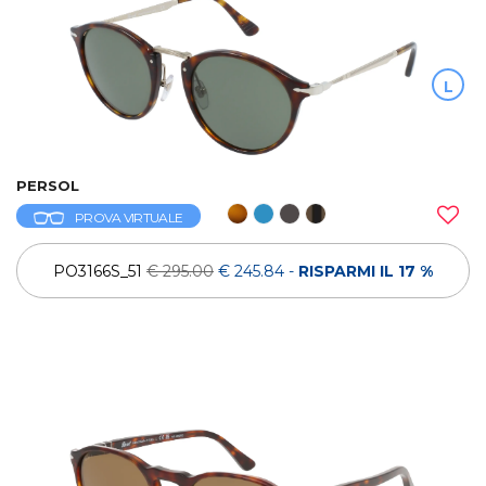
L
PERSOL
PROVA VIRTUALE
PO3166S_51
€ 295.00
€ 245.84
-
RISPARMI IL 17 %