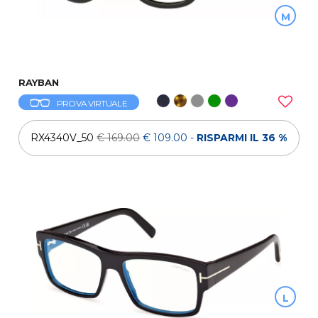
M
RAYBAN
PROVA VIRTUALE
RX4340V_50
€ 169.00
€ 109.00
-
RISPARMI IL 36 %
L