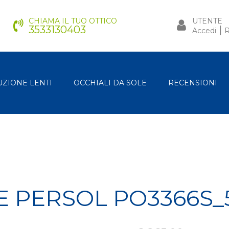
CHIAMA IL TUO OTTICO
UTENTE
3533130403
|
Accedi
R
UZIONE LENTI
OCCHIALI DA SOLE
RECENSIONI
E PERSOL PO3366S_