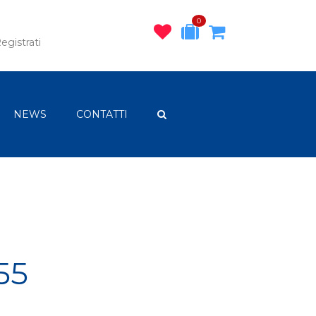
0
egistrati
NEWS
CONTATTI
55