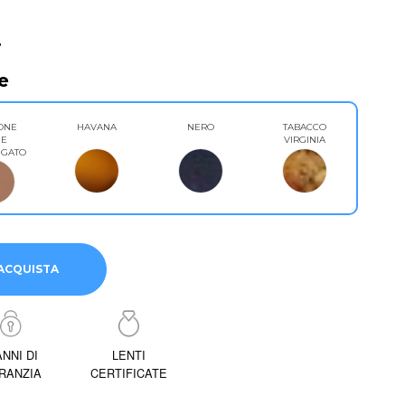
4
e
ONE
HAVANA
NERO
TABACCO
GE
VIRGINIA
UGATO
ACQUISTA
ANNI DI
LENTI
RANZIA
CERTIFICATE