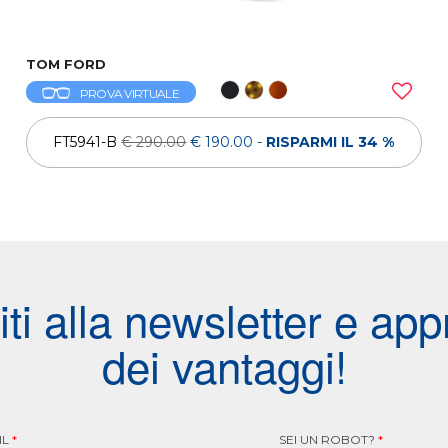
TOM FORD
PROVA VIRTUALE
FT5941-B
€ 290.00
€ 190.00
-
RISPARMI IL 34 %
viti alla newsletter e appr
dei vantaggi!
IL
*
SEI UN ROBOT?
*