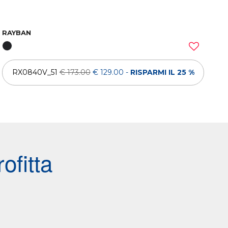
RAYBAN
RX0840V_51
€ 173.00
€ 129.00
-
RISPARMI IL 25 %
ofitta