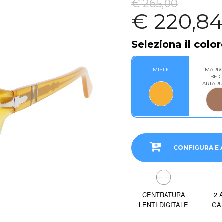
€ 265,00
€ 220,8
Seleziona il color
MIELE
MARR
BEI
TARTAR
CONFIGURA E 
CENTRATURA
2 
LENTI DIGITALE
GA