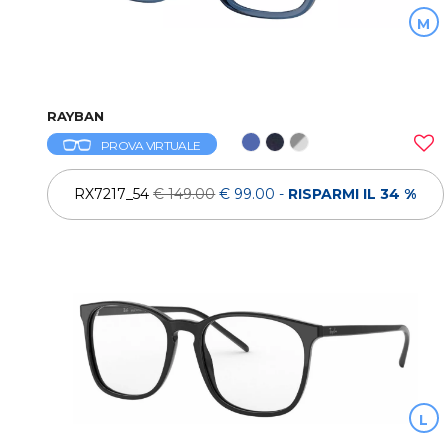
M
RAYBAN
PROVA VIRTUALE
RX7217_54
€ 149.00
€ 99.00
-
RISPARMI IL 34 %
L