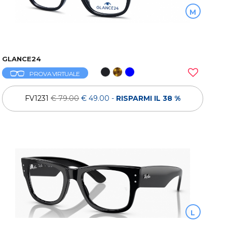
M
GLANCE24
PROVA VIRTUALE
FV1231
€ 79.00
€ 49.00
-
RISPARMI IL 38 %
L