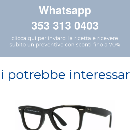
Whatsapp
353 313 0403
clicca qui per inviarci la ricetta e ricevere
subito un preventivo con sconti fino a 70%
i potrebbe interessa