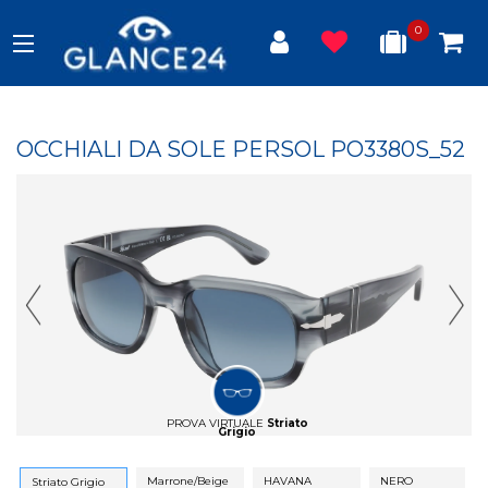
0
OCCHIALI DA SOLE PERSOL PO3380S_52
Previous Slide
Next
PROVA VIRTUALE
Striato
Grigio
Marrone/Beige
HAVANA
NERO
Striato Grigio