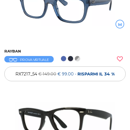
M
RAYBAN
PROVA VIRTUALE
RX7217_54
€ 149.00
€ 99.00
-
RISPARMI IL 34 %