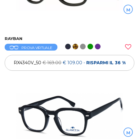
M
RAYBAN
PROVA VIRTUALE
RX4340V_50
€ 169.00
€ 109.00
-
RISPARMI IL 36 %
M