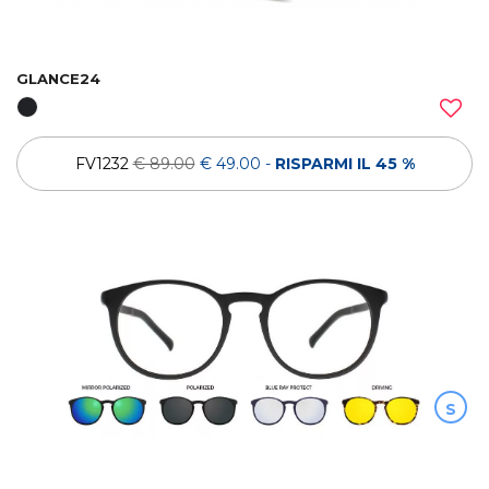
GLANCE24
FV1232
€ 89.00
€ 49.00
-
RISPARMI IL 45 %
S