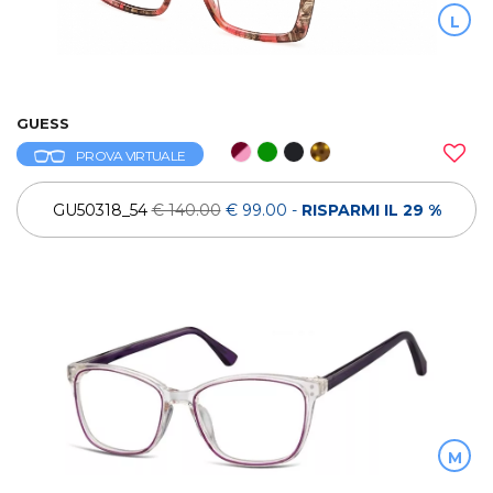
L
GUESS
PROVA VIRTUALE
GU50318_54
€ 140.00
€ 99.00
-
RISPARMI IL 29 %
M