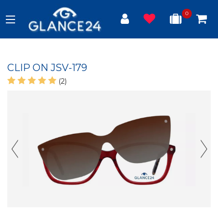
0
CLIP ON JSV-179
(2)
Previous Slide
Next