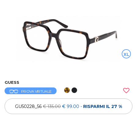
XL
GUESS
PROVA VIRTUALE
GU50228_56
€ 135.00
€ 99.00
-
RISPARMI IL 27 %