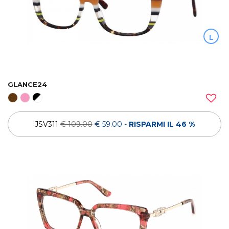
L
GLANCE24
JSV311
€ 109.00
€ 59.00
-
RISPARMI IL 46 %