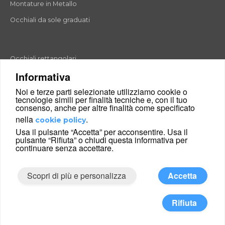
Montature in Metallo
Occhiali da sole graduati
Occhiali rettangolari
Informativa
Occhiali rotondi
Noi e terze parti selezionate utilizziamo cookie o
Occhiali a goccia
tecnologie simili per finalità tecniche e, con il tuo
consenso, anche per altre finalità come specificato
Occhiali a farfalla
nella
.
cookie policy
Occhiali esagonali
Usa il pulsante “Accetta” per acconsentire. Usa il
pulsante “Rifiuta” o chiudi questa informativa per
Occhiali cat-eyes
continuare senza accettare.
Scopri di più e personalizza
Accetta
|
Condizioni di vendita
Chi siamo
© 2026 Glance24 Ltd. and its affiliates. All right reserved.
Rifiuta
Uk company number: 07402122