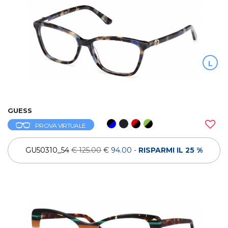
L
GUESS
PROVA VIRTUALE
GU50310_54
€ 125.00
€ 94.00
-
RISPARMI IL 25 %