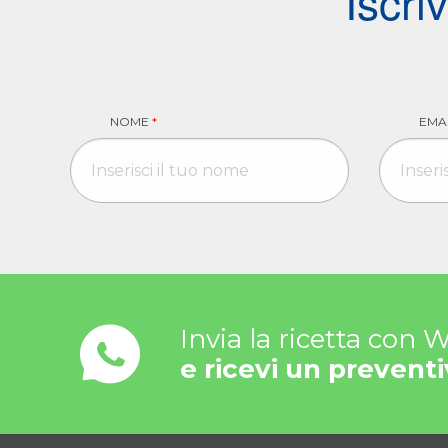
Iscri
NOME
*
EMA
Invia la ricetta con
e ricevi un preventi