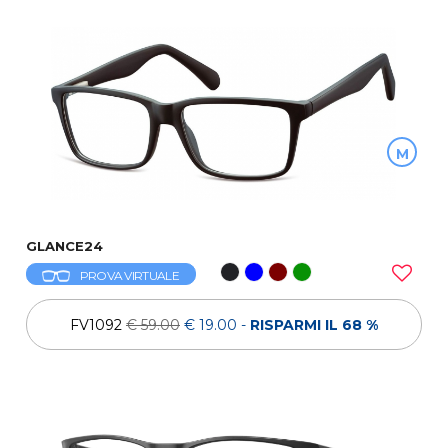
M
GLANCE24
PROVA VIRTUALE
FV1092
€ 59.00
€ 19.00
-
RISPARMI IL 68 %