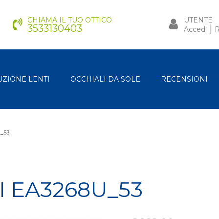
CHIAMA IL TUO OTTICO
UTENTE
3533130403
|
Accedi
R
UZIONE LENTI
OCCHIALI DA SOLE
RECENSIONI
_53
 EA3268U_53