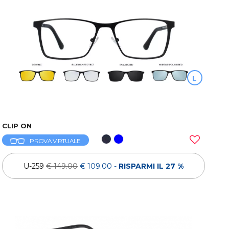
L
CLIP ON
PROVA VIRTUALE
U-259
€ 149.00
€ 109.00
-
RISPARMI IL 27 %