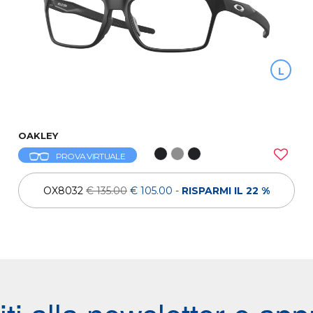
L
OAKLEY
PROVA VIRTUALE
OX8032
€ 135.00
€ 105.00
-
RISPARMI IL 22 %