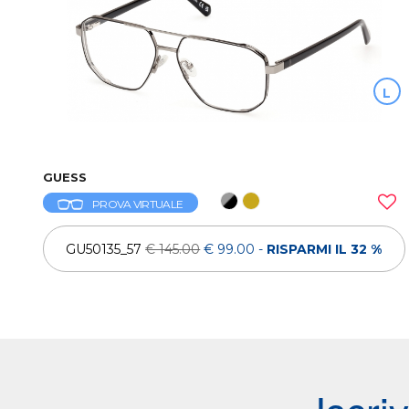
L
GUESS
PROVA VIRTUALE
GU50135_57
€ 145.00
€ 99.00
-
RISPARMI IL 32 %