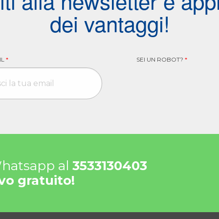
viti alla newsletter e appr
dei vantaggi!
IL
*
SEI UN ROBOT?
*
 Whatsapp al
3533130403
vo gratuito!