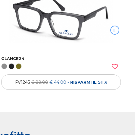
L
GLANCE24
FV1245
€ 89.00
€ 44.00
-
RISPARMI IL 51 %