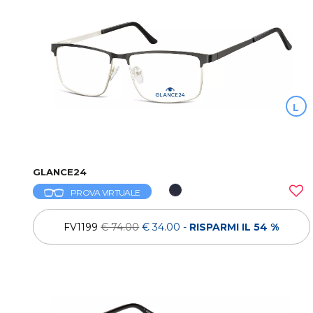
L
GLANCE24
PROVA VIRTUALE
FV1199
€ 74.00
€ 34.00
-
RISPARMI IL 54 %