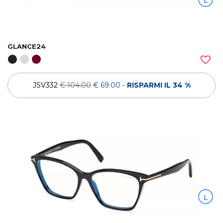
L
GLANCE24
JSV332
€ 104.00
€ 69.00
-
RISPARMI IL 34 %
L