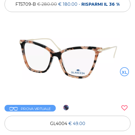
FT5709-B
€ 280.00
€ 180.00
-
RISPARMI IL 36 %
XL
PROVA VIRTUALE
GL4004
€ 49.00