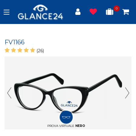
0
FV1166
(26)
Previous Slide
Next
PROVA VIRTUALE
NERO