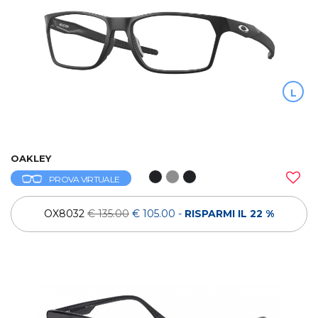
L
OAKLEY
PROVA VIRTUALE
OX8032
€ 135.00
€ 105.00
-
RISPARMI IL 22 %