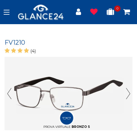
0
FV1210
(4)
Previous Slide
Next
PROVA VIRTUALE
BRONZO S