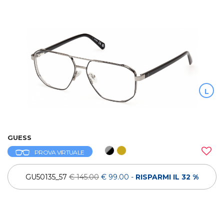
L
GUESS
PROVA VIRTUALE
GU50135_57
€ 145.00
€ 99.00
-
RISPARMI IL 32 %