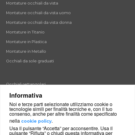
Montature occhiali da vista
Montature occhiali da vista uomo
Montature occhiali da vista donna
Montature in Titanio
Montature in Plastica
Montature in Metallo
Occhiali da sole graduati
Occhiali rettangolari
Informativa
Occhiali rotondi
Noi e terze parti selezionate utilizziamo cookie o
Occhiali a goccia
tecnologie simili per finalità tecniche e, con il tuo
consenso, anche per altre finalità come specificato
Occhiali a farfalla
nella
.
cookie policy
Occhiali esagonali
Usa il pulsante “Accetta” per acconsentire. Usa il
pulsante “Rifiuta” o chiudi questa informativa per
Occhiali cat-eyes