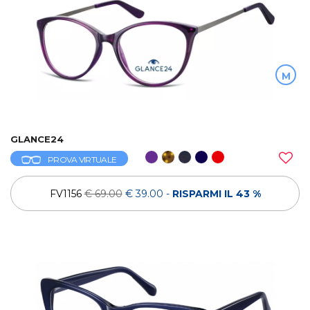
M
GLANCE24
PROVA VIRTUALE
FV1156
€ 69.00
€ 39.00
-
RISPARMI IL 43 %