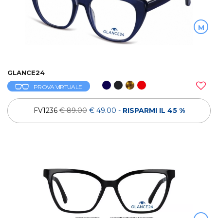
M
GLANCE24
PROVA VIRTUALE
FV1236
€ 89.00
€ 49.00
-
RISPARMI IL 45 %