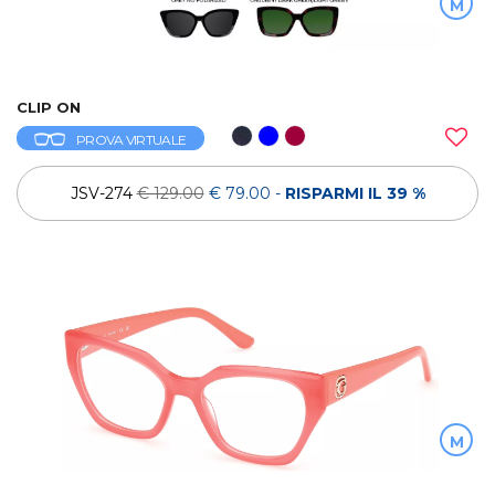
M
CLIP ON
PROVA VIRTUALE
JSV-274
€ 129.00
€ 79.00
-
RISPARMI IL 39 %
M