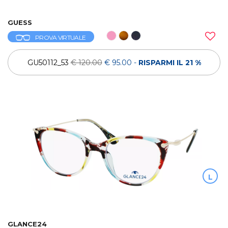
GUESS
PROVA VIRTUALE
GU50112_53
€ 120.00
€ 95.00
-
RISPARMI IL 21 %
L
GLANCE24