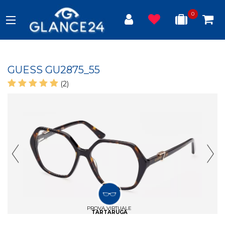
0
GUESS GU2875_55
(2)
Previous Slide
Next
PROVA VIRTUALE
TARTARUGA