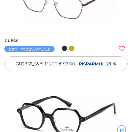
GUESS
PROVA VIRTUALE
GU2869_53
€ 135.00
€ 99.00
-
RISPARMI IL 27 %
M