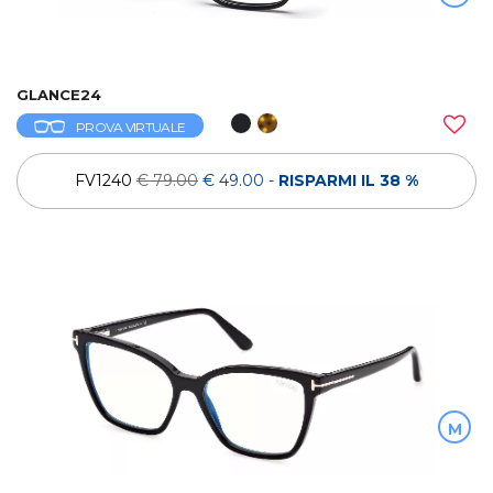
GLANCE24
PROVA VIRTUALE
FV1240
€ 79.00
€ 49.00
-
RISPARMI IL 38 %
M