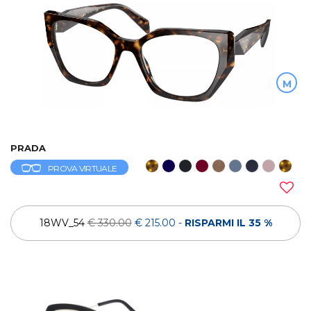
M
PRADA
PROVA VIRTUALE
18WV_54
€ 330.00
€ 215.00
-
RISPARMI IL 35 %