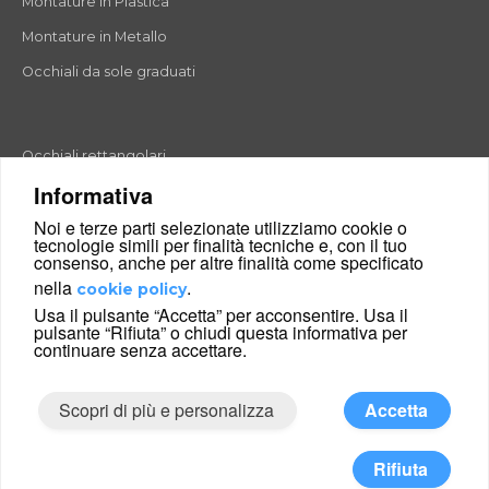
Montature in Plastica
Montature in Metallo
Occhiali da sole graduati
Occhiali rettangolari
Informativa
Occhiali rotondi
Noi e terze parti selezionate utilizziamo cookie o
Occhiali a goccia
tecnologie simili per finalità tecniche e, con il tuo
consenso, anche per altre finalità come specificato
Occhiali a farfalla
nella
.
cookie policy
Occhiali esagonali
Usa il pulsante “Accetta” per acconsentire. Usa il
pulsante “Rifiuta” o chiudi questa informativa per
Occhiali cat-eyes
continuare senza accettare.
Scopri di più e personalizza
Accetta
|
Condizioni di vendita
Chi siamo
© 2026 Glance24 Ltd. and its affiliates. All right reserved.
Rifiuta