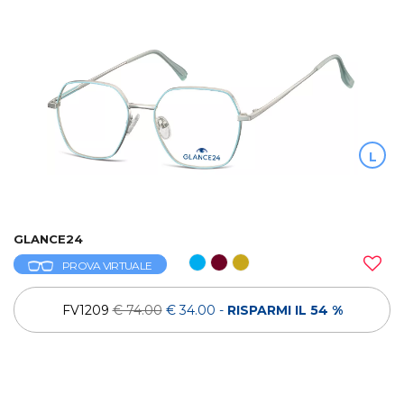
L
GLANCE24
PROVA VIRTUALE
FV1209
€ 74.00
€ 34.00
-
RISPARMI IL 54 %