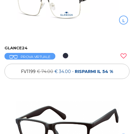
L
GLANCE24
PROVA VIRTUALE
FV1199
€ 74.00
€ 34.00
-
RISPARMI IL 54 %