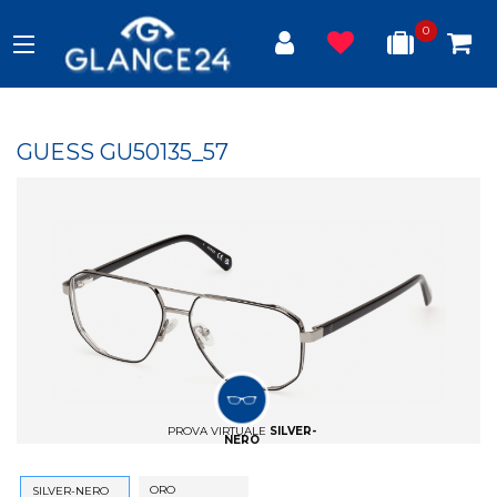
0
GUESS GU50135_57
PROVA VIRTUALE
SILVER-
NERO
ORO
SILVER-NERO