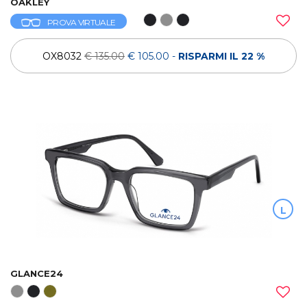
OAKLEY
PROVA VIRTUALE
OX8032
€ 135.00
€ 105.00
-
RISPARMI IL 22 %
L
GLANCE24