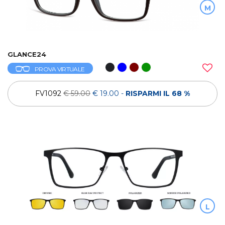
M
GLANCE24
PROVA VIRTUALE
FV1092
€ 59.00
€ 19.00
-
RISPARMI IL 68 %
L