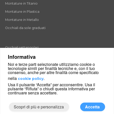
Montature in Titanio
Montature in Plastica
Montature in Metallo
Occhiali da sole graduati
Occhiali rettangolari
Informativa
Occhiali rotondi
Noi e terze parti selezionate utilizziamo cookie o
Occhiali a goccia
tecnologie simili per finalità tecniche e, con il tuo
consenso, anche per altre finalità come specificato
Occhiali a farfalla
nella
.
cookie policy
Occhiali esagonali
Usa il pulsante “Accetta” per acconsentire. Usa il
pulsante “Rifiuta” o chiudi questa informativa per
Occhiali cat-eyes
continuare senza accettare.
Scopri di più e personalizza
Accetta
|
Condizioni di vendita
Chi siamo