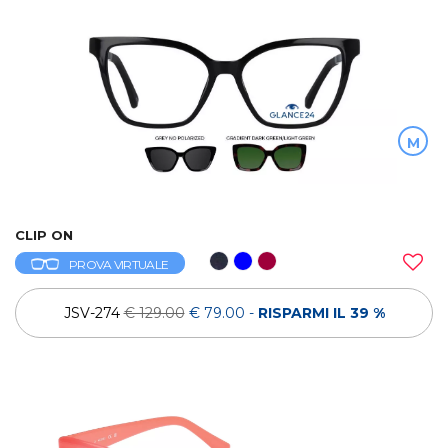
M
CLIP ON
PROVA VIRTUALE
JSV-274
€ 129.00
€ 79.00
-
RISPARMI IL 39 %