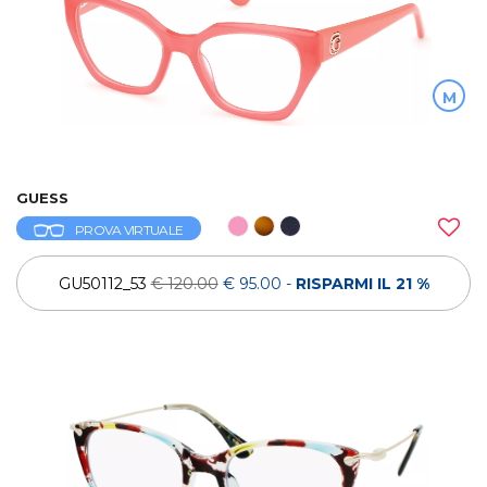
M
GUESS
PROVA VIRTUALE
GU50112_53
€ 120.00
€ 95.00
-
RISPARMI IL 21 %