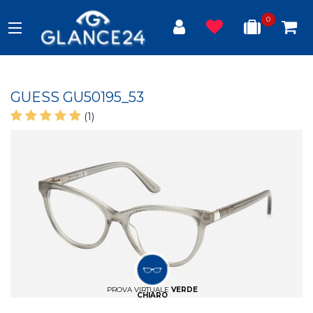
0
GUESS GU50195_53
(1)
PROVA VIRTUALE
VERDE
CHIARO