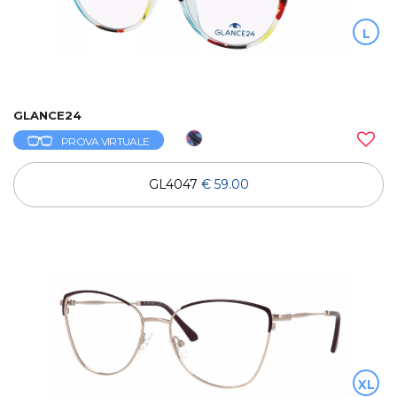
L
GLANCE24
PROVA VIRTUALE
GL4047
€ 59.00
XL