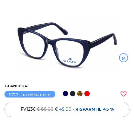
M
GLANCE24
PROVA VIRTUALE
FV1236
€ 89.00
€ 49.00
-
RISPARMI IL 45 %