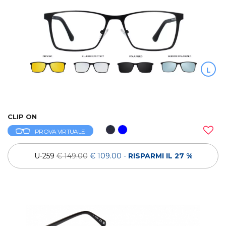
L
CLIP ON
PROVA VIRTUALE
U-259
€ 149.00
€ 109.00
-
RISPARMI IL 27 %