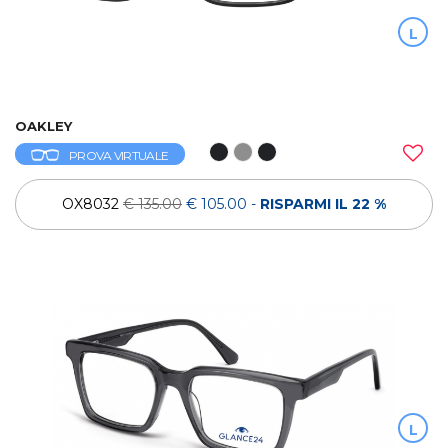
L
OAKLEY
PROVA VIRTUALE
OX8032
€ 135.00
€ 105.00
-
RISPARMI IL 22 %
L