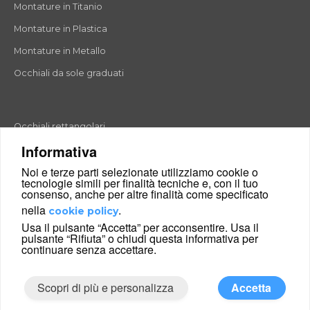
Montature in Titanio
Montature in Plastica
Montature in Metallo
Occhiali da sole graduati
Occhiali rettangolari
Informativa
Occhiali rotondi
Noi e terze parti selezionate utilizziamo cookie o
Occhiali a goccia
tecnologie simili per finalità tecniche e, con il tuo
consenso, anche per altre finalità come specificato
Occhiali a farfalla
nella
.
cookie policy
Occhiali esagonali
Usa il pulsante “Accetta” per acconsentire. Usa il
pulsante “Rifiuta” o chiudi questa informativa per
Occhiali cat-eyes
continuare senza accettare.
Scopri di più e personalizza
Accetta
|
Condizioni di vendita
Chi siamo