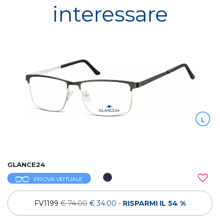
interessare
L
GLANCE24
PROVA VIRTUALE
FV1199
€ 74.00
€ 34.00
-
RISPARMI IL 54 %