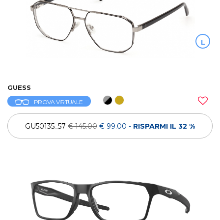
L
GUESS
PROVA VIRTUALE
GU50135_57
€ 145.00
€ 99.00
-
RISPARMI IL 32 %