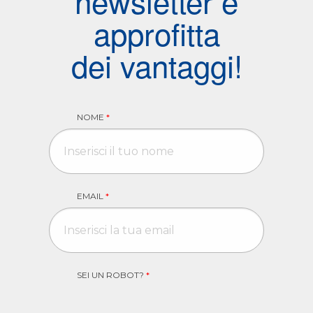
newsletter e
approfitta
dei vantaggi!
NOME
*
EMAIL
*
SEI UN ROBOT?
*