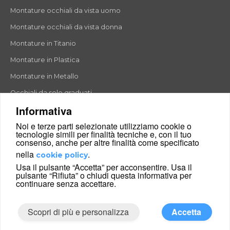
Montature occhiali da vista uomo
Montature occhiali da vista donna
Montature in Titanio
Montature in Plastica
Montature in Metallo
Occhiali da sole graduati
Informativa
Noi e terze parti selezionate utilizziamo cookie o
tecnologie simili per finalità tecniche e, con il tuo
Occhiali rettangolari
consenso, anche per altre finalità come specificato
Occhiali rotondi
nella
.
cookie policy
Usa il pulsante “Accetta” per acconsentire. Usa il
Occhiali a goccia
pulsante “Rifiuta” o chiudi questa informativa per
continuare senza accettare.
Occhiali a farfalla
Occhiali esagonali
Scopri di più e personalizza
Accetta
Occhiali cat-eyes