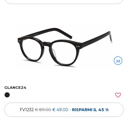
M
GLANCE24
FV1232
€ 89.00
€ 49.00
-
RISPARMI IL 45 %