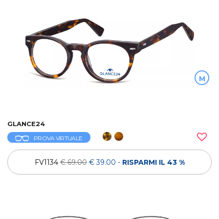
M
GLANCE24
PROVA VIRTUALE
FV1134
€ 69.00
€ 39.00
-
RISPARMI IL 43 %