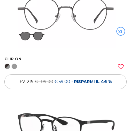
XL
CLIP ON
FV1219
€ 109.00
€ 59.00
-
RISPARMI IL 46 %