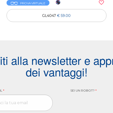
PROVA VIRTUALE
GL4047
€ 59.00
viti alla newsletter e appr
dei vantaggi!
IL
*
SEI UN ROBOT?
*