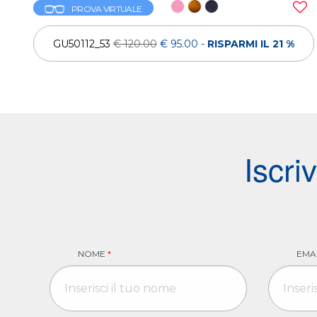
PROVA VIRTUALE
GU50112_53
€ 120.00
€ 95.00
-
RISPARMI IL 21 %
Iscri
NOME
*
EMA