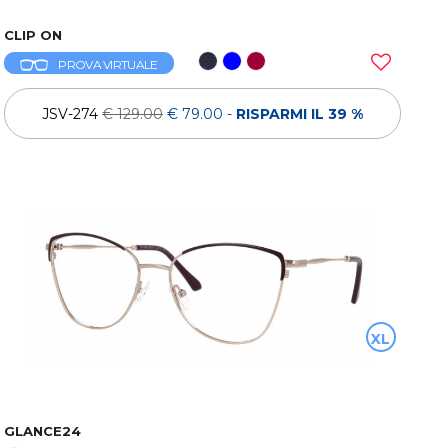
CLIP ON
PROVA VIRTUALE
JSV-274
€ 129.00
€ 79.00
-
RISPARMI IL 39 %
XL
GLANCE24