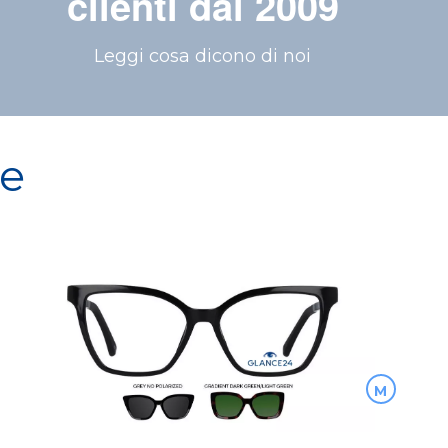
clienti dal 2009
Leggi cosa dicono di noi
re
M