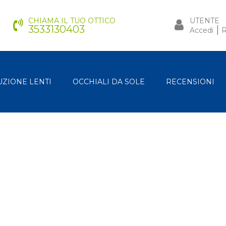
CHIAMA IL TUO OTTICO
UTENTE
3533130403
|
Accedi
R
UZIONE LENTI
OCCHIALI DA SOLE
RECENSIONI