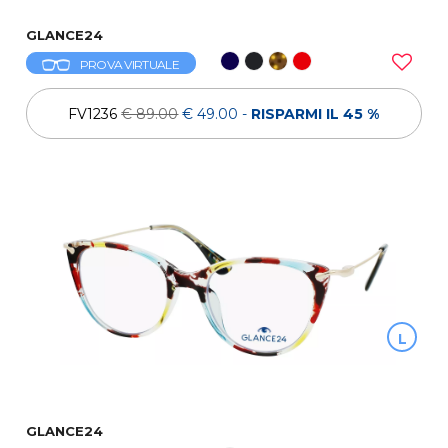
GLANCE24
PROVA VIRTUALE
FV1236
€ 89.00
€ 49.00
-
RISPARMI IL 45 %
L
GLANCE24