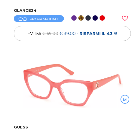
GLANCE24
PROVA VIRTUALE
FV1156
€ 69.00
€ 39.00
-
RISPARMI IL 43 %
M
GUESS