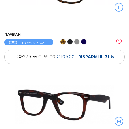
L
RAYBAN
PROVA VIRTUALE
RX5279_55
€ 159.00
€ 109.00
-
RISPARMI IL 31 %
M