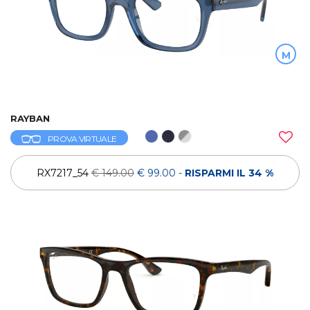
M
RAYBAN
PROVA VIRTUALE
RX7217_54
€ 149.00
€ 99.00
-
RISPARMI IL 34 %