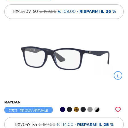
RX4340V_50
€ 169.00
€ 109.00
-
RISPARMI IL 36 %
L
RAYBAN
PROVA VIRTUALE
RX7047_54
€ 159.00
€ 114.00
-
RISPARMI IL 28 %