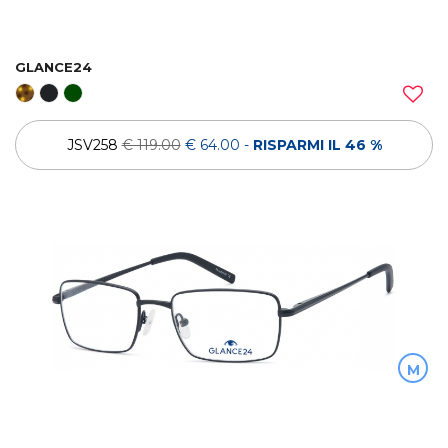
GLANCE24
JSV258
€ 119.00
€ 64.00
-
RISPARMI IL 46 %
M