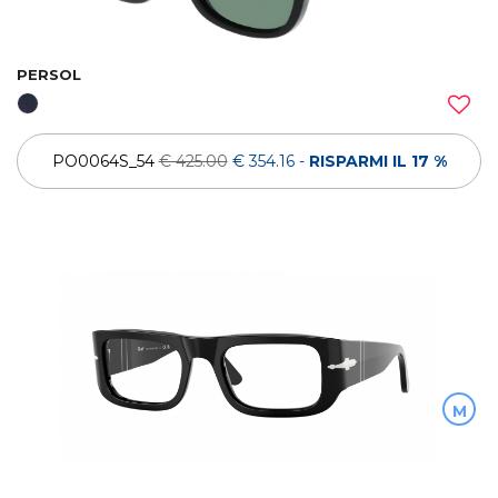
PERSOL
PO0064S_54
€ 425.00
€ 354.16
-
RISPARMI IL 17 %
M