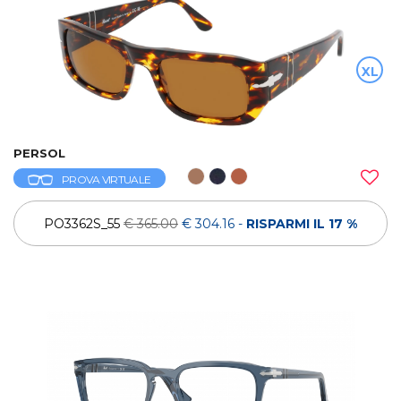
XL
PERSOL
PROVA VIRTUALE
PO3362S_55
€ 365.00
€ 304.16
-
RISPARMI IL 17 %