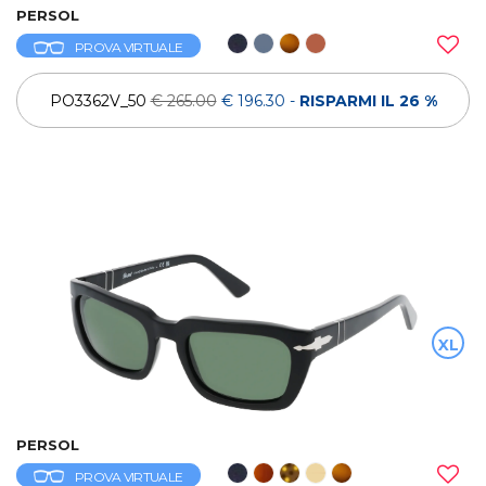
PERSOL
PROVA VIRTUALE
PO3362V_50
€ 265.00
€ 196.30
-
RISPARMI IL 26 %
XL
PERSOL
PROVA VIRTUALE