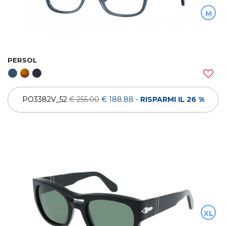
M
PERSOL
PO3382V_52
€ 255.00
€ 188.88
-
RISPARMI IL 26 %
XL