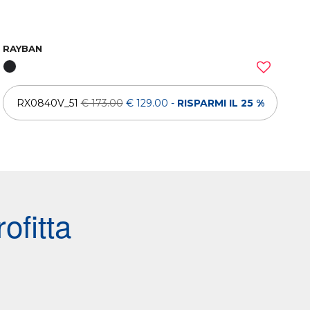
RAYBAN
RX0840V_51
€ 173.00
€ 129.00
-
RISPARMI IL 25 %
ofitta