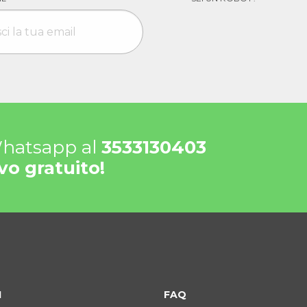
 Whatsapp al
3533130403
vo gratuito!
I
FAQ