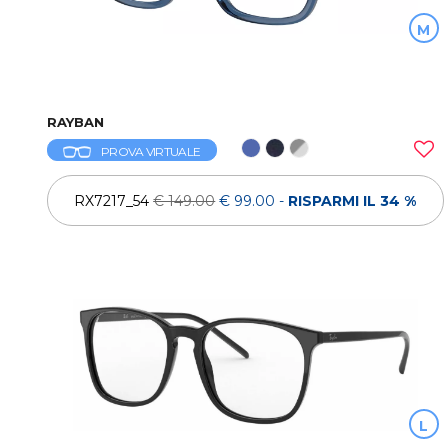
M
RAYBAN
PROVA VIRTUALE
RX7217_54
€ 149.00
€ 99.00
-
RISPARMI IL 34 %
L