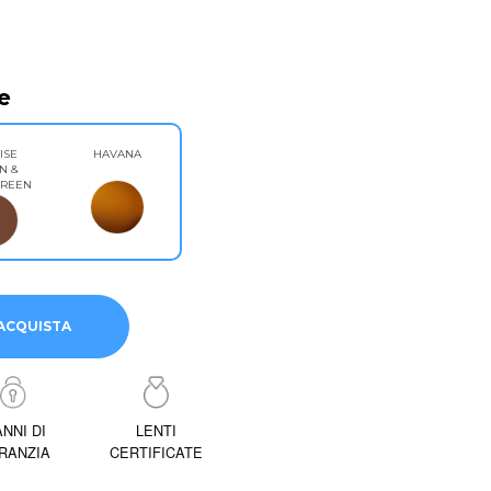
e
ISE
HAVANA
N &
GREEN
ACQUISTA
ANNI DI
LENTI
RANZIA
CERTIFICATE