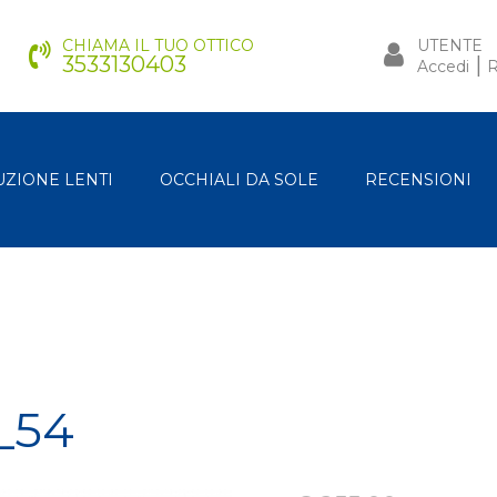
CHIAMA IL TUO OTTICO
UTENTE
3533130403
|
Accedi
R
UZIONE LENTI
OCCHIALI DA SOLE
RECENSIONI
_54