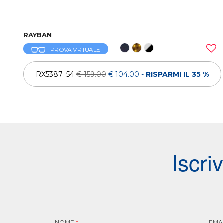
RAYBAN
PROVA VIRTUALE
RX5387_54
€ 159.00
€ 104.00
-
RISPARMI IL 35 %
Iscri
NOME
*
EMA