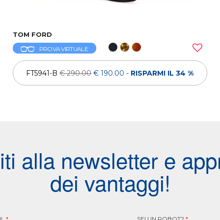
TOM FORD
PROVA VIRTUALE
FT5941-B
€ 290.00
€ 190.00
-
RISPARMI IL 34 %
viti alla newsletter e appr
dei vantaggi!
IL
*
SEI UN ROBOT?
*