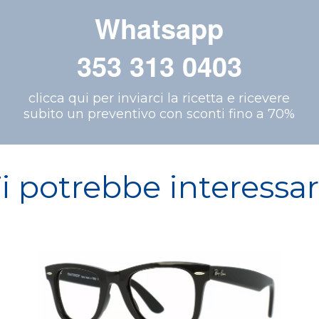
Whatsapp
353 313 0403
clicca qui per inviarci la ricetta e ricevere
subito un preventivo con sconti fino a 70%
i potrebbe interessa