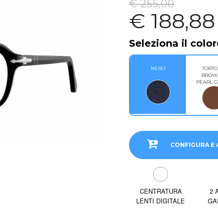
€ 255,00
€ 188,88
Seleziona il color
NERO
TORTO
BROW
PEARL 
CONFIGURA E 
CENTRATURA
2 
LENTI DIGITALE
GA