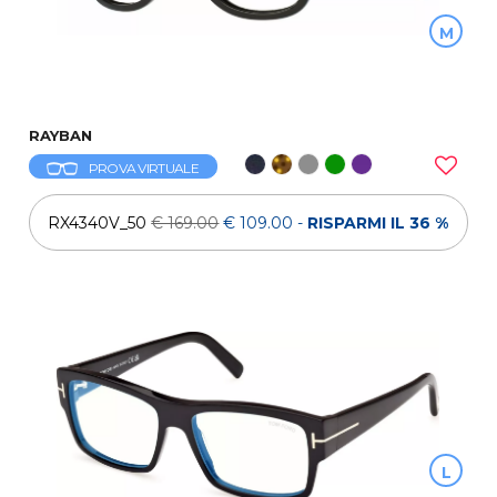
M
RAYBAN
PROVA VIRTUALE
RX4340V_50
€ 169.00
€ 109.00
-
RISPARMI IL 36 %
L