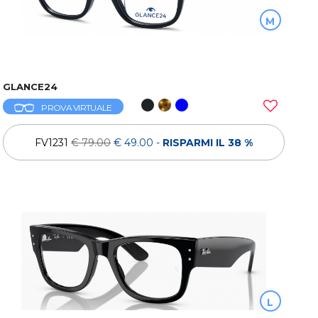
M
GLANCE24
PROVA VIRTUALE
FV1231
€ 79.00
€ 49.00
-
RISPARMI IL 38 %
L