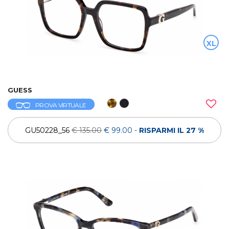
XL
GUESS
PROVA VIRTUALE
GU50228_56
€ 135.00
€ 99.00
-
RISPARMI IL 27 %