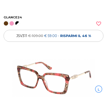
GLANCE24
JSV311
€ 109.00
€ 59.00
-
RISPARMI IL 46 %
L