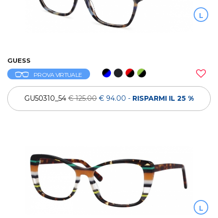
L
GUESS
PROVA VIRTUALE
GU50310_54
€ 125.00
€ 94.00
-
RISPARMI IL 25 %
L