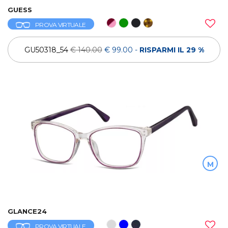
GUESS
PROVA VIRTUALE
GU50318_54
€ 140.00
€ 99.00
-
RISPARMI IL 29 %
M
GLANCE24
PROVA VIRTUALE