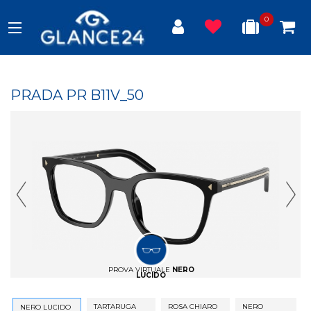
0
PRADA PR B11V_50
Previous Slide
Next
PROVA VIRTUALE
NERO
LUCIDO
TARTARUGA
ROSA CHIARO
NERO
NERO LUCIDO