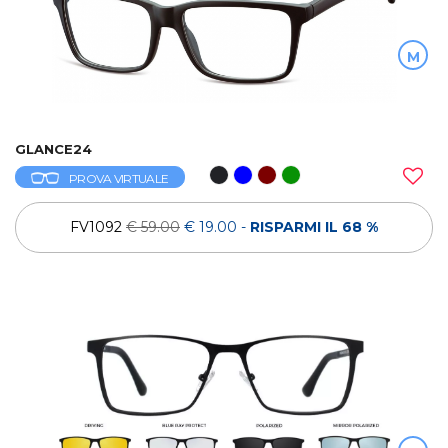
M
GLANCE24
PROVA VIRTUALE
FV1092
€ 59.00
€ 19.00
-
RISPARMI IL 68 %