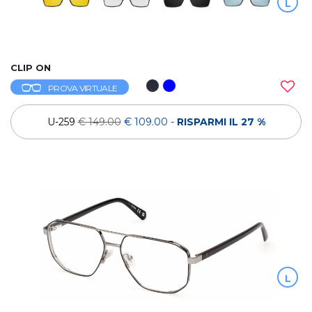
L
CLIP ON
PROVA VIRTUALE
U-259
€ 149.00
€ 109.00
-
RISPARMI IL 27 %
L