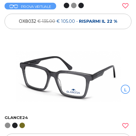
PROVA VIRTUALE
OX8032
€ 135.00
€ 105.00
-
RISPARMI IL 22 %
L
GLANCE24