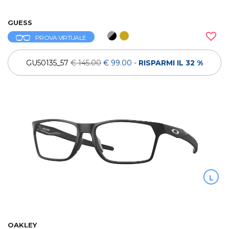
GUESS
PROVA VIRTUALE
GU50135_57
€ 145.00
€ 99.00
-
RISPARMI IL 32 %
L
OAKLEY