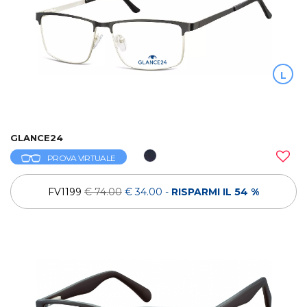
L
GLANCE24
PROVA VIRTUALE
FV1199
€ 74.00
€ 34.00
-
RISPARMI IL 54 %