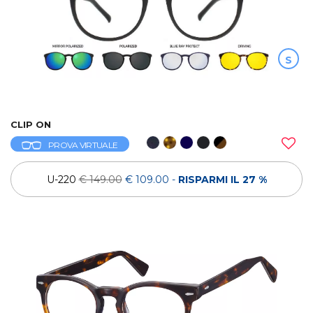
S
CLIP ON
PROVA VIRTUALE
U-220
€ 149.00
€ 109.00
-
RISPARMI IL 27 %