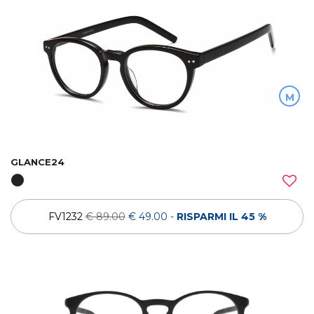
M
GLANCE24
FV1232
€ 89.00
€ 49.00
-
RISPARMI IL 45 %