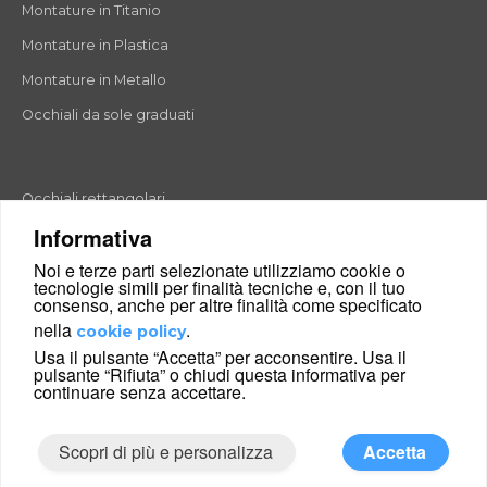
Montature in Titanio
Montature in Plastica
Montature in Metallo
Occhiali da sole graduati
Occhiali rettangolari
Informativa
Occhiali rotondi
Noi e terze parti selezionate utilizziamo cookie o
Occhiali a goccia
tecnologie simili per finalità tecniche e, con il tuo
consenso, anche per altre finalità come specificato
Occhiali a farfalla
nella
.
cookie policy
Occhiali esagonali
Usa il pulsante “Accetta” per acconsentire. Usa il
pulsante “Rifiuta” o chiudi questa informativa per
Occhiali cat-eyes
continuare senza accettare.
Scopri di più e personalizza
Accetta
|
Condizioni di vendita
Chi siamo