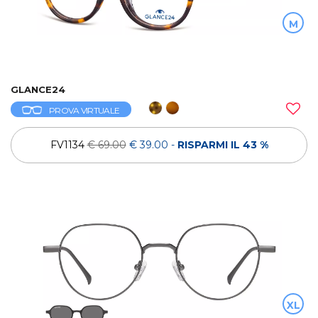
M
GLANCE24
PROVA VIRTUALE
FV1134
€ 69.00
€ 39.00
-
RISPARMI IL 43 %
XL