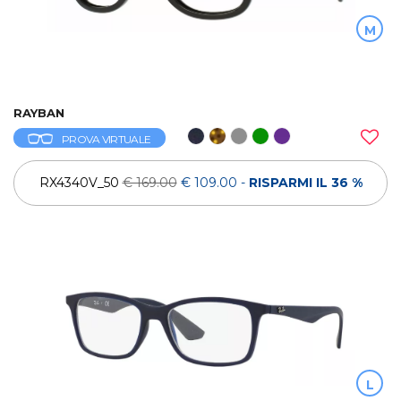
M
RAYBAN
PROVA VIRTUALE
RX4340V_50
€ 169.00
€ 109.00
-
RISPARMI IL 36 %
L