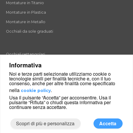
Montature in Titanio
Montature in Plastica
Montature in Metallo
Occhiali da sole graduati
Occhiali rettangolari
Informativa
Occhiali rotondi
Noi e terze parti selezionate utilizziamo cookie o
Occhiali a goccia
tecnologie simili per finalità tecniche e, con il tuo
consenso, anche per altre finalità come specificato
Occhiali a farfalla
nella
.
cookie policy
Occhiali esagonali
Usa il pulsante “Accetta” per acconsentire. Usa il
pulsante “Rifiuta” o chiudi questa informativa per
Occhiali cat-eyes
continuare senza accettare.
Scopri di più e personalizza
Accetta
|
Condizioni di vendita
Chi siamo