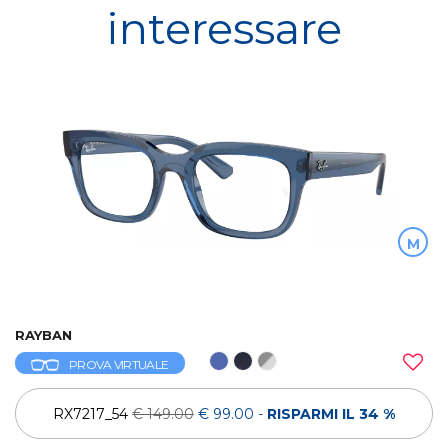
interessare
M
RAYBAN
PROVA VIRTUALE
RX7217_54
€ 149.00
€ 99.00
-
RISPARMI IL 34 %