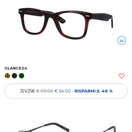
M
GLANCE24
JSV258
€ 119.00
€ 64.00
-
RISPARMI IL 46 %