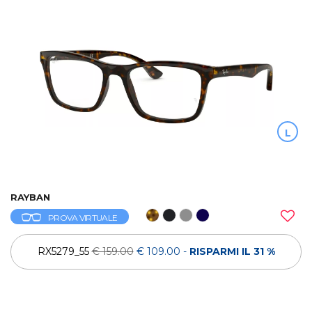
L
RAYBAN
PROVA VIRTUALE
RX5279_55
€ 159.00
€ 109.00
-
RISPARMI IL 31 %