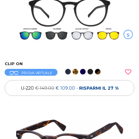
S
CLIP ON
PROVA VIRTUALE
U-220
€ 149.00
€ 109.00
-
RISPARMI IL 27 %