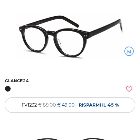
M
GLANCE24
FV1232
€ 89.00
€ 49.00
-
RISPARMI IL 45 %