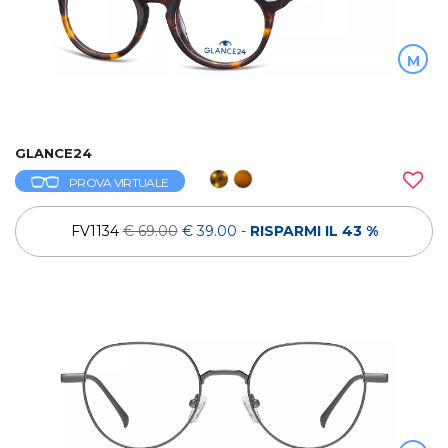
M
GLANCE24
PROVA VIRTUALE
FV1134
€ 69.00
€ 39.00
-
RISPARMI IL 43 %