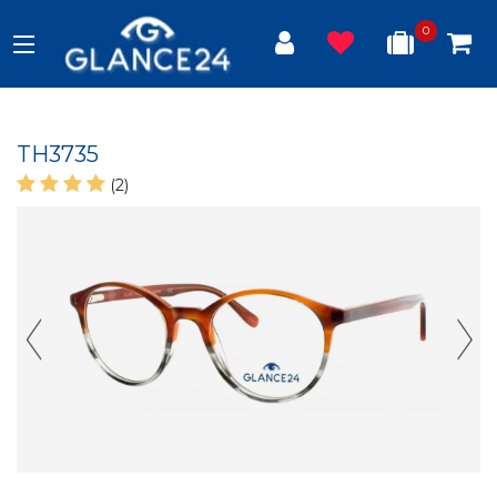
0
TH3735
(2)
Previous Slide
Next