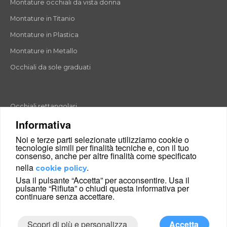
Montature occhiali da vista donna
Montature in Titanio
Montature in Plastica
Montature in Metallo
Occhiali da sole graduati
Occhiali rettangolari
Informativa
Occhiali rotondi
Noi e terze parti selezionate utilizziamo cookie o
Occhiali a goccia
tecnologie simili per finalità tecniche e, con il tuo
consenso, anche per altre finalità come specificato
Occhiali a farfalla
nella
.
cookie policy
Occhiali esagonali
Usa il pulsante “Accetta” per acconsentire. Usa il
pulsante “Rifiuta” o chiudi questa informativa per
Occhiali cat-eyes
continuare senza accettare.
Scopri di più e personalizza
Accetta