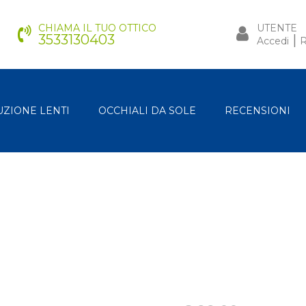
CHIAMA IL TUO OTTICO
UTENTE
3533130403
|
Accedi
R
UZIONE LENTI
OCCHIALI DA SOLE
RECENSIONI