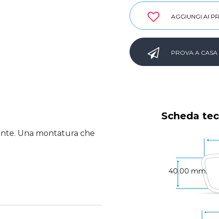
AGGIUNGI AI PR
PROVA A CASA
Scheda tec
vante. Una montatura che
40.00 mm.