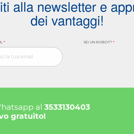
viti alla newsletter e appr
dei vantaggi!
IL
*
SEI UN ROBOT?
*
 Whatsapp al
3533130403
vo gratuito!