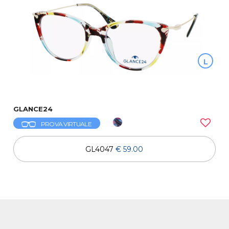
L
GLANCE24
PROVA VIRTUALE
GL4047
€ 59.00