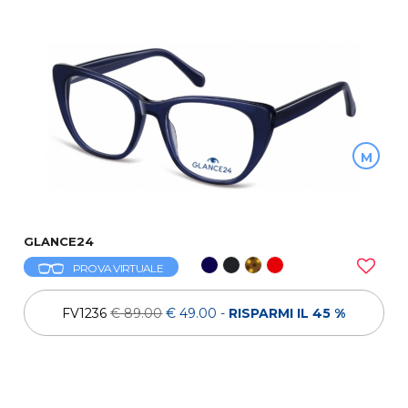
M
GLANCE24
PROVA VIRTUALE
FV1236
€ 89.00
€ 49.00
-
RISPARMI IL 45 %