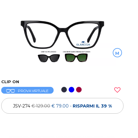
M
CLIP ON
PROVA VIRTUALE
JSV-274
€ 129.00
€ 79.00
-
RISPARMI IL 39 %