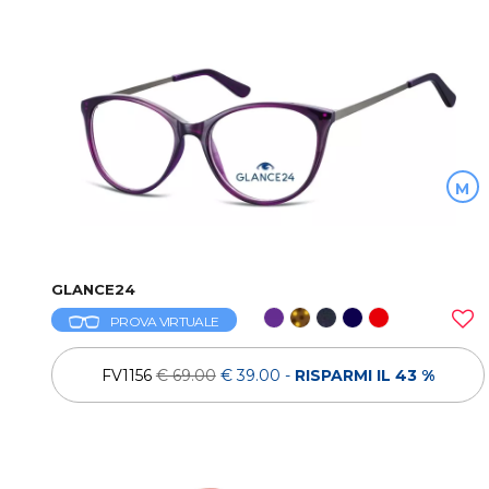
M
GLANCE24
PROVA VIRTUALE
FV1156
€ 69.00
€ 39.00
-
RISPARMI IL 43 %