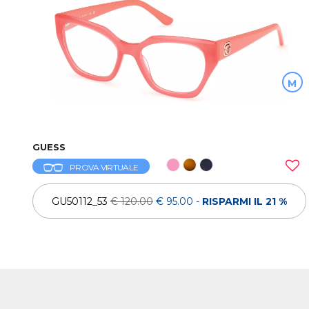
M
GUESS
PROVA VIRTUALE
GU50112_53
€ 120.00
€ 95.00
-
RISPARMI IL 21 %