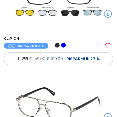
L
CLIP ON
PROVA VIRTUALE
U-259
€ 149.00
€ 109.00
-
RISPARMI IL 27 %