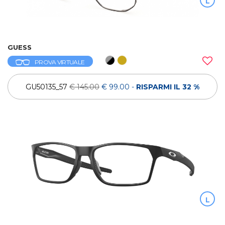
L
GUESS
PROVA VIRTUALE
GU50135_57
€ 145.00
€ 99.00
-
RISPARMI IL 32 %
L