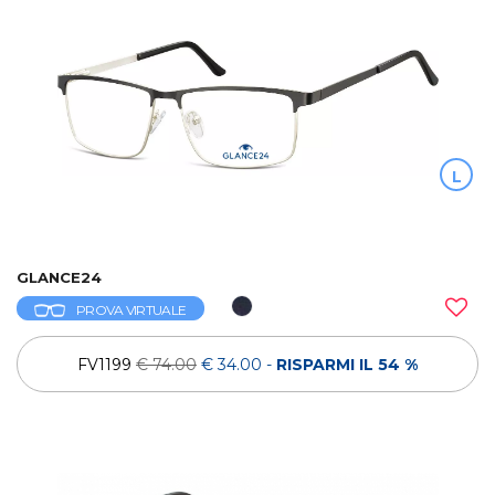
L
GLANCE24
PROVA VIRTUALE
FV1199
€ 74.00
€ 34.00
-
RISPARMI IL 54 %