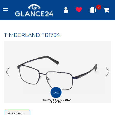
0
TIMBERLAND TB1784
Previous Slide
Next
PROVA VIRTUALE
BLU
SCURO
BLU SCURO