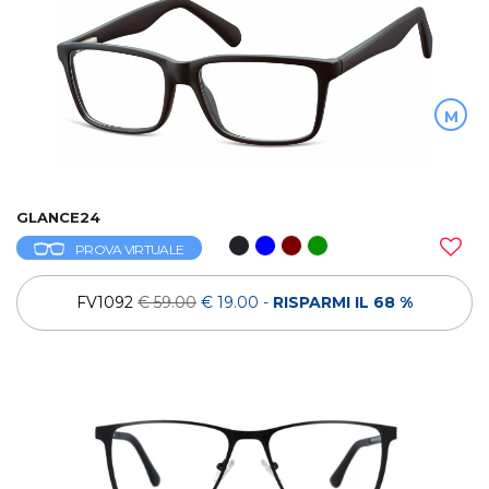
M
GLANCE24
PROVA VIRTUALE
FV1092
€ 59.00
€ 19.00
-
RISPARMI IL 68 %