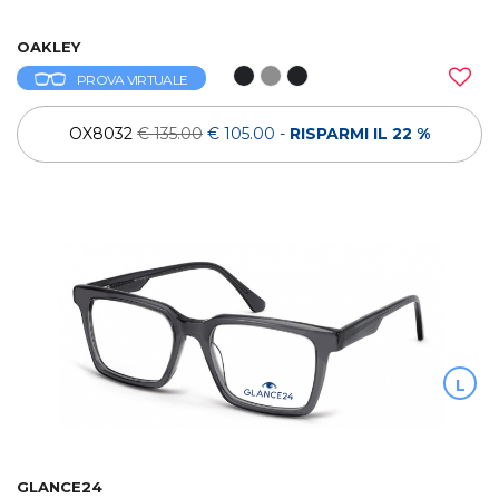
OAKLEY
PROVA VIRTUALE
OX8032
€ 135.00
€ 105.00
-
RISPARMI IL 22 %
L
GLANCE24