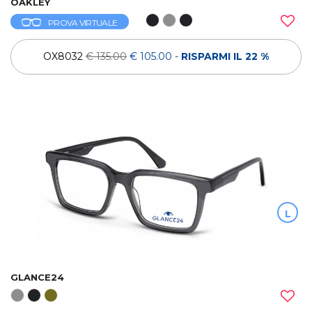
OAKLEY
PROVA VIRTUALE
OX8032
€ 135.00
€ 105.00
-
RISPARMI IL 22 %
L
GLANCE24