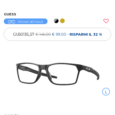
GUESS
PROVA VIRTUALE
GU50135_57
€ 145.00
€ 99.00
-
RISPARMI IL 32 %
L