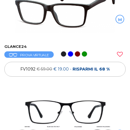
M
GLANCE24
PROVA VIRTUALE
FV1092
€ 59.00
€ 19.00
-
RISPARMI IL 68 %