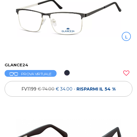
L
GLANCE24
PROVA VIRTUALE
FV1199
€ 74.00
€ 34.00
-
RISPARMI IL 54 %