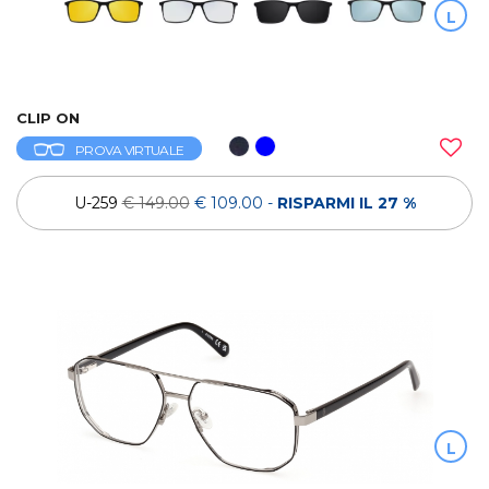
L
CLIP ON
PROVA VIRTUALE
U-259
€ 149.00
€ 109.00
-
RISPARMI IL 27 %
L