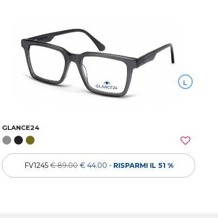
L
GLANCE24
FV1245
€ 89.00
€ 44.00
-
RISPARMI IL 51 %