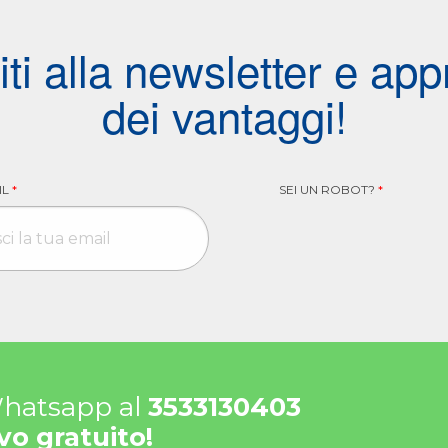
viti alla newsletter e appr
dei vantaggi!
IL
*
SEI UN ROBOT?
*
 Whatsapp al
3533130403
vo gratuito!