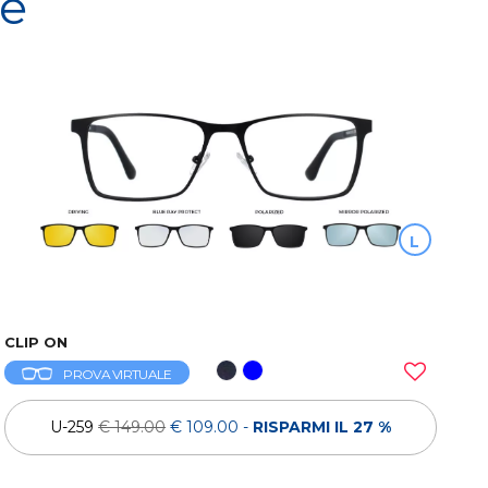
re
L
CLIP ON
PROVA VIRTUALE
U-259
€ 149.00
€ 109.00
-
RISPARMI IL 27 %