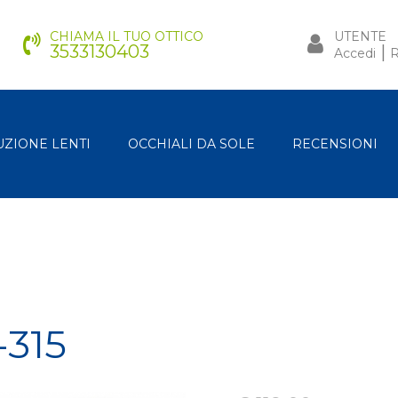
CHIAMA IL TUO OTTICO
UTENTE
3533130403
|
Accedi
R
UZIONE LENTI
OCCHIALI DA SOLE
RECENSIONI
315