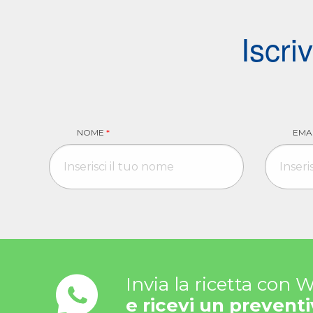
Iscri
NOME
*
EMA
Invia la ricetta con
e ricevi un preventi