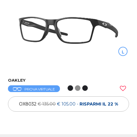
L
OAKLEY
PROVA VIRTUALE
OX8032
€ 135.00
€ 105.00
-
RISPARMI IL 22 %