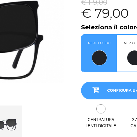
€ 119,00
€ 79,00
Seleziona il color
NERO LUCIDO
NERO O
CONFIGURA E 
CENTRATURA
2 
LENTI DIGITALE
GA