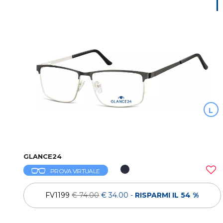
T
L
GLANCE24
PROVA VIRTUALE
FV1199
€ 74.00
€ 34.00
-
RISPARMI IL 54 %