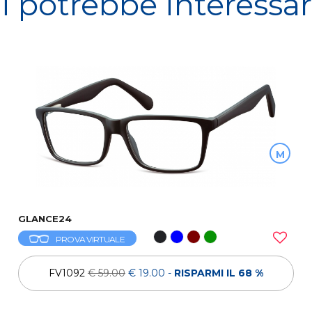
i potrebbe interessa
M
GLANCE24
PROVA VIRTUALE
FV1092
€ 59.00
€ 19.00
-
RISPARMI IL 68 %