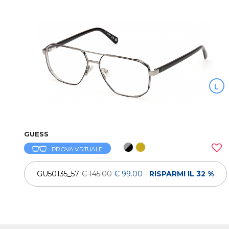
L
GUESS
PROVA VIRTUALE
GU50135_57
€ 145.00
€ 99.00
-
RISPARMI IL 32 %