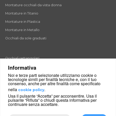
Montature occhiali da vista donna
Montature in Titanio
Montature in Plastica
Montature in Metallo
Occhiali da sole graduati
Occhiali rettangolari
Informativa
Occhiali rotondi
Noi e terze parti selezionate utilizziamo cookie o
Occhiali a goccia
tecnologie simili per finalità tecniche e, con il tuo
consenso, anche per altre finalità come specificato
Occhiali a farfalla
nella
.
cookie policy
Occhiali esagonali
Usa il pulsante “Accetta” per acconsentire. Usa il
pulsante “Rifiuta” o chiudi questa informativa per
Occhiali cat-eyes
continuare senza accettare.