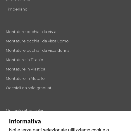
Timberland
Montature occhiali da vista
Montature occhiali da vista uomo
Montature occhiali da vista donna
Montature in Titanio
Montature in Plastica
Montature in Metallo
Occhiali da sole graduati
Occhiali rettangolari
Informativa
Occhiali rotondi
Noi e terze parti selezionate utilizziamo cookie o
Occhiali a goccia