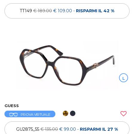
TT149
€ 189.00
€ 109.00
-
RISPARMI IL 42 %
L
GUESS
PROVA VIRTUALE
GU2875_55
€ 135.00
€ 99.00
-
RISPARMI IL 27 %