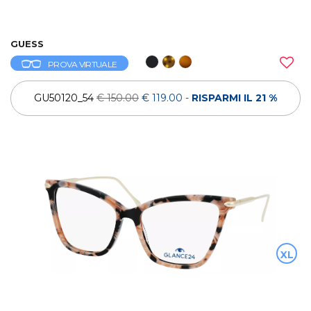
GUESS
PROVA VIRTUALE
GU50120_54
€ 150.00
€ 119.00
-
RISPARMI IL 21 %
XL