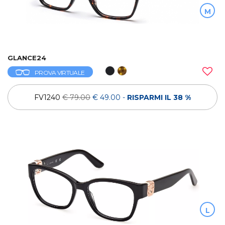
M
GLANCE24
PROVA VIRTUALE
FV1240
€ 79.00
€ 49.00
-
RISPARMI IL 38 %
L