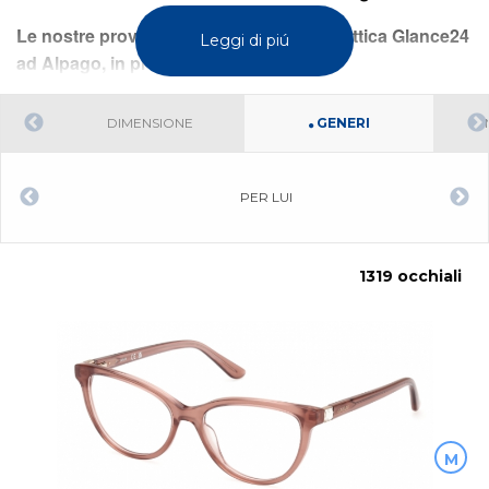
Le nostre provengono dai laboratori di Ottica Glance24
Leggi di piú
ad Alpago, in provincia di Belluno.
DIMENSIONE
GENERI
PER LUI
1319 occhiali
M