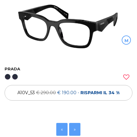
M
PRADA
A10V_53
€ 290.00
€ 190.00
-
RISPARMI IL 34 %
«
»