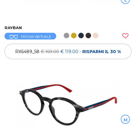
RAYBAN
PROVA VIRTUALE
RX6489_58
€ 169.00
€ 119.00
-
RISPARMI IL 30 %
M