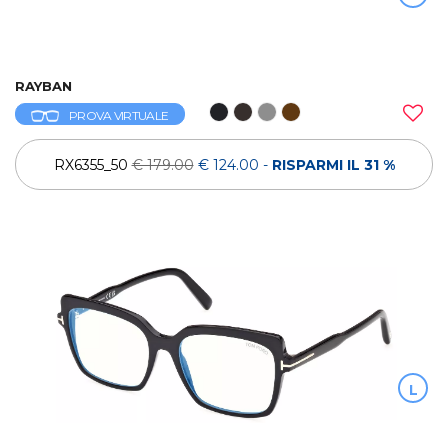
RAYBAN
PROVA VIRTUALE
RX6355_50
€ 179.00
€ 124.00
-
RISPARMI IL 31 %
L