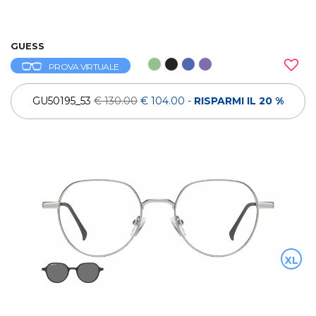
GUESS
PROVA VIRTUALE
GU50195_53
€ 130.00
€ 104.00
-
RISPARMI IL 20 %
XL