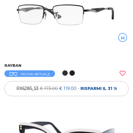
M
RAYBAN
PROVA VIRTUALE
RX6285_53
€ 173.00
€ 119.00
-
RISPARMI IL 31 %