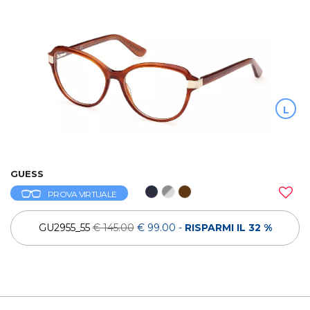
L
GUESS
PROVA VIRTUALE
GU2955_55
€ 145.00
€ 99.00
-
RISPARMI IL 32 %