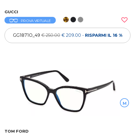
GUCCI
PROVA VIRTUALE
GG1871O_49
€ 250.00
€ 209.00
-
RISPARMI IL 16 %
M
TOM FORD