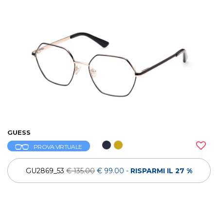
GUESS
PROVA VIRTUALE
GU2869_53
€ 135.00
€ 99.00
-
RISPARMI IL 27 %