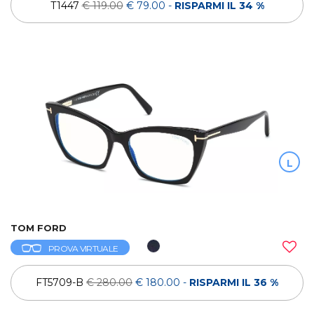
T1447
€ 119.00
€ 79.00
-
RISPARMI IL 34 %
L
TOM FORD
PROVA VIRTUALE
FT5709-B
€ 280.00
€ 180.00
-
RISPARMI IL 36 %