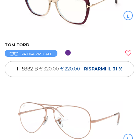
L
TOM FORD
PROVA VIRTUALE
FT5882-B
€ 320.00
€ 220.00
-
RISPARMI IL 31 %
L