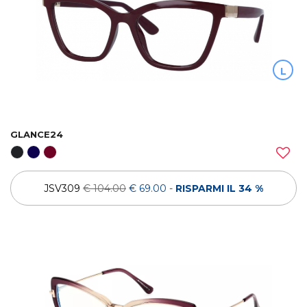
L
GLANCE24
JSV309
€ 104.00
€ 69.00
-
RISPARMI IL 34 %