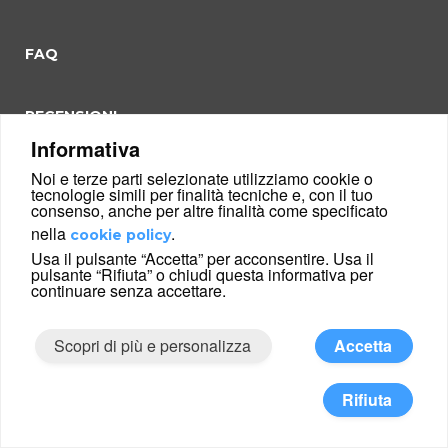
FAQ
RECENSIONI
Informativa
Noi e terze parti selezionate utilizziamo cookie o
tecnologie simili per finalità tecniche e, con il tuo
consenso, anche per altre finalità come specificato
Negozio ottica online
nella
.
cookie policy
Chiedi al nostro ottico
Usa il pulsante “Accetta” per acconsentire. Usa il
pulsante “Rifiuta” o chiudi questa informativa per
Cerca per misura
continuare senza accettare.
Garanzia occhiali 100%
Scopri di più e personalizza
Accetta
News ottica
Prova gli occhiali a casa
Rifiuta