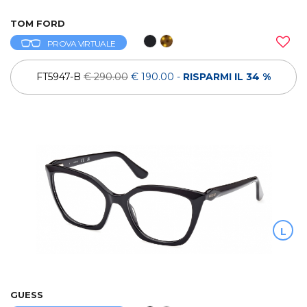
TOM FORD
PROVA VIRTUALE
FT5947-B
€ 290.00
€ 190.00
-
RISPARMI IL 34 %
L
GUESS