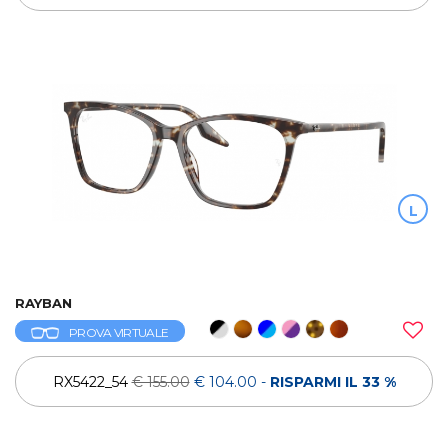
L
RAYBAN
PROVA VIRTUALE
RX5422_54
€ 155.00
€ 104.00
-
RISPARMI IL 33 %