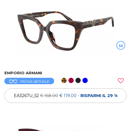
M
EMPORIO ARMANI
PROVA VIRTUALE
EA3267U_52
€ 168.00
€ 119.00
-
RISPARMI IL 29 %