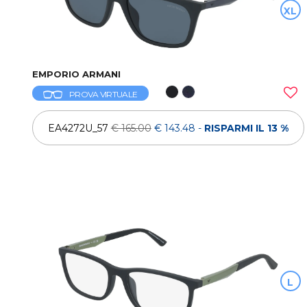
XL
EMPORIO ARMANI
PROVA VIRTUALE
EA4272U_57
€ 165.00
€ 143.48
-
RISPARMI IL 13 %
L