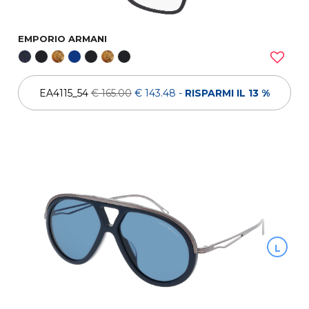
EMPORIO ARMANI
EA4115_54
€ 165.00
€ 143.48
-
RISPARMI IL 13 %
L