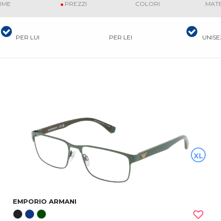
RME
PREZZI
COLORI
MATE
PER LUI
PER LEI
UNISE
XL
EMPORIO ARMANI