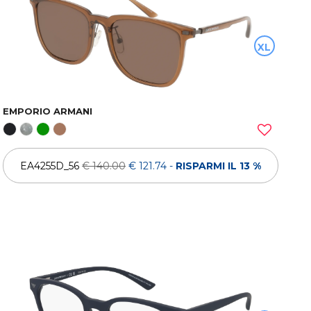
XL
EMPORIO ARMANI
EA4255D_56
€ 140.00
€ 121.74
-
RISPARMI IL 13 %