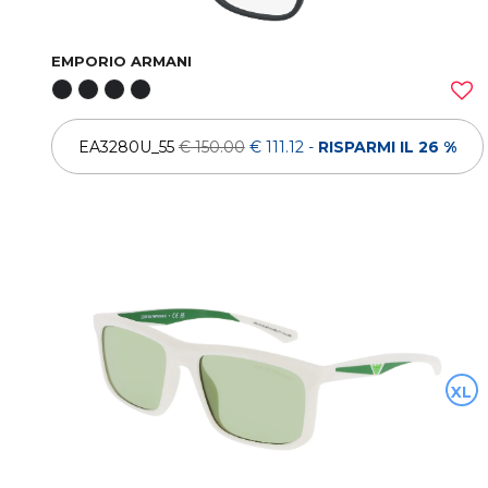
EMPORIO ARMANI
EA3280U_55
€ 150.00
€ 111.12
-
RISPARMI IL 26 %
XL