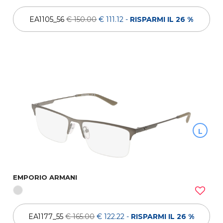
EA1105_56
€ 150.00
€ 111.12
-
RISPARMI IL 26 %
L
EMPORIO ARMANI
EA1177_55
€ 165.00
€ 122.22
-
RISPARMI IL 26 %