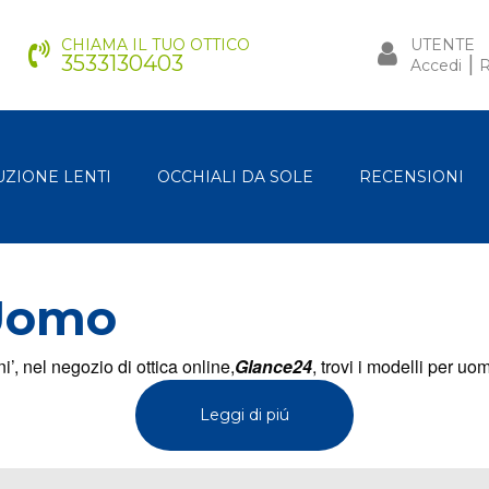
CHIAMA IL TUO OTTICO
UTENTE
3533130403
|
Accedi
R
UZIONE LENTI
OCCHIALI DA SOLE
RECENSIONI
 Uomo
i’, nel negozio di ottica online,
Glance24
, trovi i modelli per uo
Leggi di piú