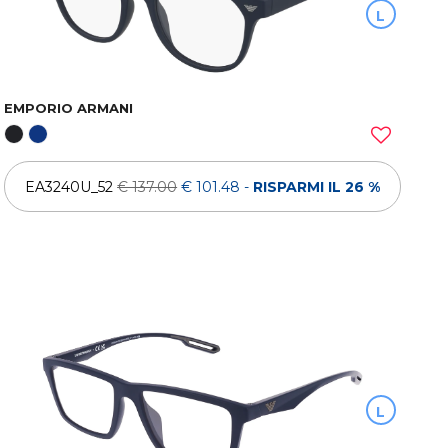
L
EMPORIO ARMANI
EA3240U_52
€ 137.00
€ 101.48
-
RISPARMI IL 26 %
L