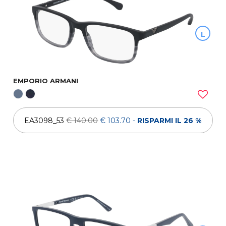
L
EMPORIO ARMANI
EA3098_53
€ 140.00
€ 103.70
-
RISPARMI IL 26 %