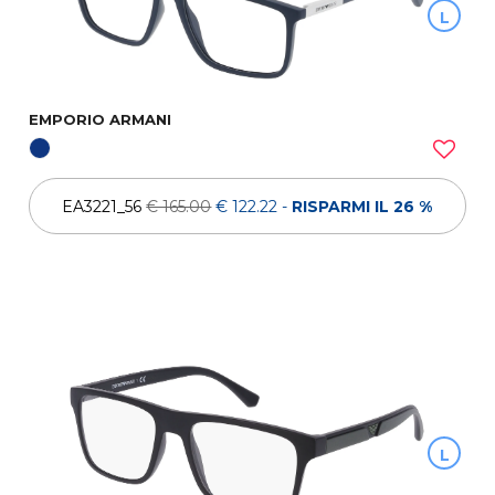
L
EMPORIO ARMANI
EA3221_56
€ 165.00
€ 122.22
-
RISPARMI IL 26 %
L