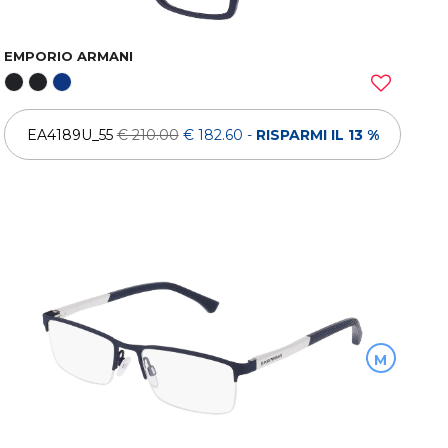
EMPORIO ARMANI
EA4189U_55
€ 210.00
€ 182.60
-
RISPARMI IL 13 %
M