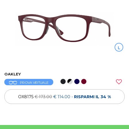
L
OAKLEY
PROVA VIRTUALE
OX8175
€ 173.00
€ 114.00
-
RISPARMI IL 34 %