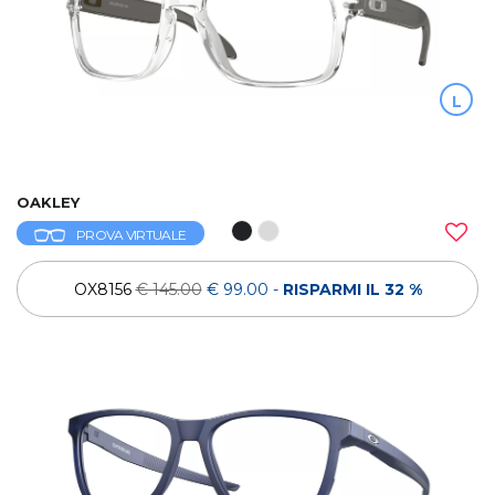
L
OAKLEY
PROVA VIRTUALE
OX8156
€ 145.00
€ 99.00
-
RISPARMI IL 32 %