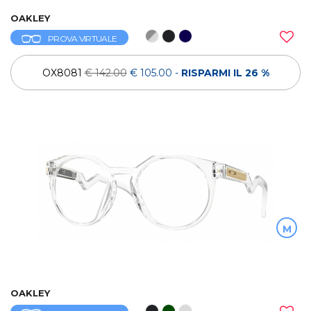
OAKLEY
PROVA VIRTUALE
OX8081
€ 142.00
€ 105.00
-
RISPARMI IL 26 %
M
OAKLEY