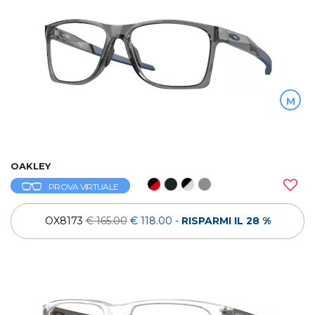
M
OAKLEY
PROVA VIRTUALE
OX8173
€ 165.00
€ 118.00
-
RISPARMI IL 28 %