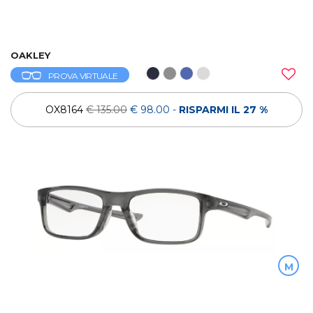
OAKLEY
PROVA VIRTUALE
OX8164
€ 135.00
€ 98.00
-
RISPARMI IL 27 %
M