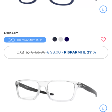
L
OAKLEY
PROVA VIRTUALE
OX8163
€ 135.00
€ 98.00
-
RISPARMI IL 27 %
L