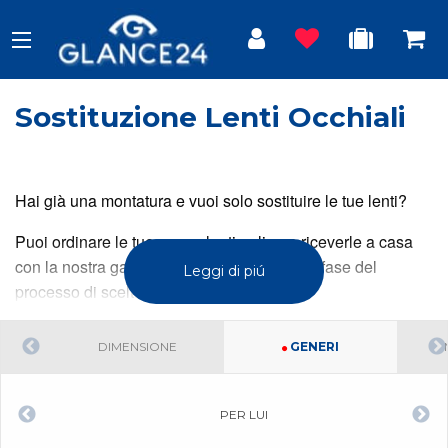
Sostituzione Lenti Occhiali
Hai già una montatura e vuoi solo sostituire le tue lenti?
Puoi ordinare le tue nuove lenti online e riceverle a casa
con la nostra garanzia e assistenza in ogni fase del
Leggi di piú
processo di scelta e acquisto.
DIMENSIONE
GENERI
PER LUI