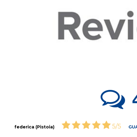
5/5
federica (Pistoia)
GU