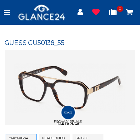
0
GUESS GU50138_55
PROVA VIRTUALE
TARTARUGA
NERO LUCIDO
GRIGIO
TARTARUGA