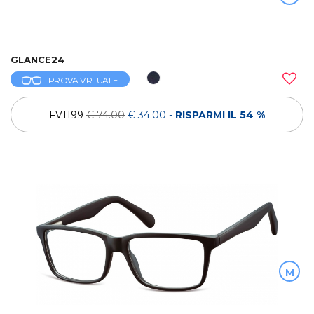
GLANCE24
PROVA VIRTUALE
FV1199
€ 74.00
€ 34.00
-
RISPARMI IL 54 %
M