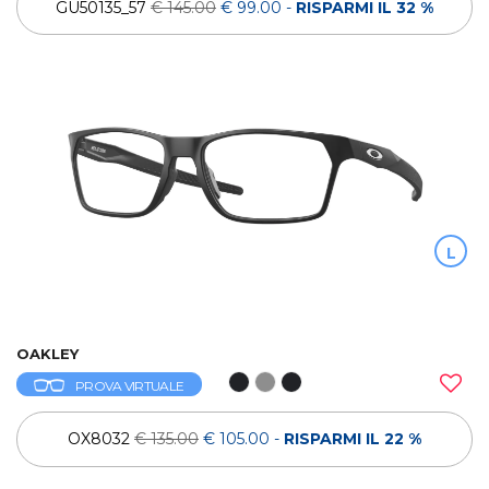
GU50135_57
€ 145.00
€ 99.00
-
RISPARMI IL 32 %
L
OAKLEY
PROVA VIRTUALE
OX8032
€ 135.00
€ 105.00
-
RISPARMI IL 22 %