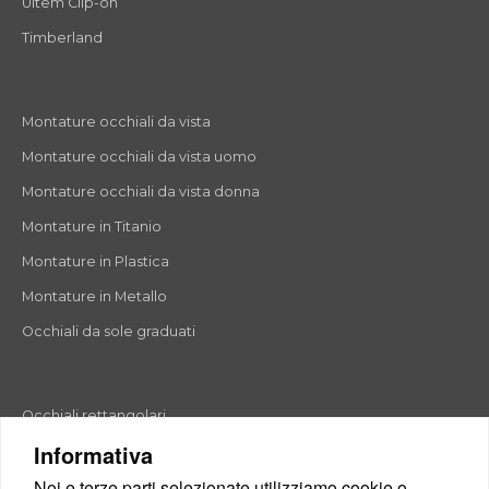
Ultem Clip-on
Timberland
Montature occhiali da vista
Montature occhiali da vista uomo
Montature occhiali da vista donna
Montature in Titanio
Montature in Plastica
Montature in Metallo
Occhiali da sole graduati
Occhiali rettangolari
Informativa
Occhiali rotondi
Noi e terze parti selezionate utilizziamo cookie o
Occhiali a goccia