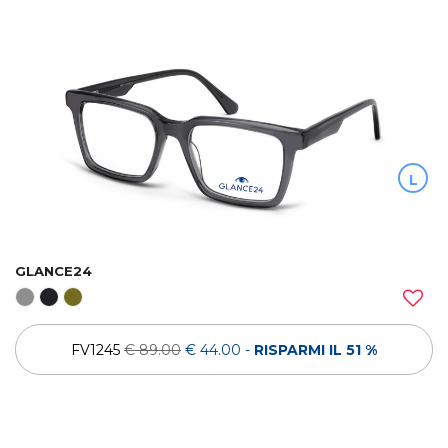
L
GLANCE24
FV1245
€ 89.00
€ 44.00
-
RISPARMI IL 51 %