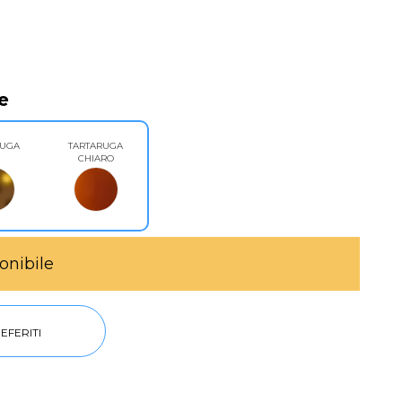
e
RUGA
TARTARUGA
CHIARO
onibile
EFERITI