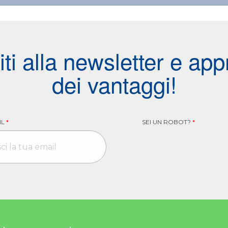
viti alla newsletter e appr
dei vantaggi!
IL
*
SEI UN ROBOT?
*