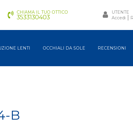
CHIAMA IL TUO OTTICO
UTENTE
3533130403
|
Accedi
R
UZIONE LENTI
OCCHIALI DA SOLE
RECENSIONI
4-B