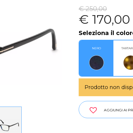
€ 250,00
€ 170,00
Seleziona il color
NERO
TARTA
Prodotto non disp
AGGIUNGI AI PR